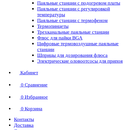
Паяльные станции с подогревом платы
Паяльные станции с регулировкой
температуры
Паяльные станции с термофеном
Термопинцеты
Трехканальные паяльные станции
Флюс для пайки BGA
Цифровые термовоздушные паяльные
станции
Шприцы для дозирования флюса
Электрические оловоотсосы для припоя
Кабинет
0
Сравнение
0
Избранное
0
Корзина
Контакты
Доставка