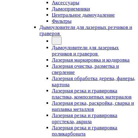
Аксессуары
Дымоприемники
Центральное дымоудаление
Фильтры
Дымоуловители для лазерных резчиков и
граверов
Дымоуловители для лазерных
резчиков и граверов
Лазерная маркировка и кодировка
Лазерная очистка, разметка и
сверление
Лазерная обработка дерева, фанеры,
картона
Лазерная резка и гравировка
пластика, композитных материалов
Лазерная резка, раскройка, сварка и
наплавка металлов
Лазерная резка и гравировка
оргстекла, акрила
Лазерная резка и гравировка
поликарбоната