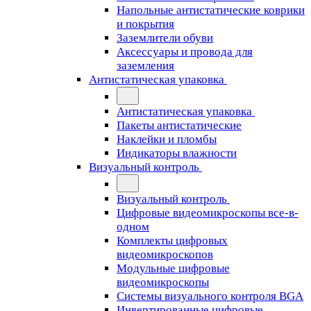
Напольные антистатические коврики
и покрытия
Заземлители обуви
Аксессуары и провода для
заземления
Антистатическая упаковка
Антистатическая упаковка
Пакеты антистатические
Наклейки и пломбы
Индикаторы влажности
Визуальный контроль
Визуальный контроль
Цифровые видеомикроскопы все-в-
одном
Комплекты цифровых
видеомикроскопов
Модульные цифровые
видеомикроскопы
Cистемы визуального контроля BGA
Инвертированные цифровые