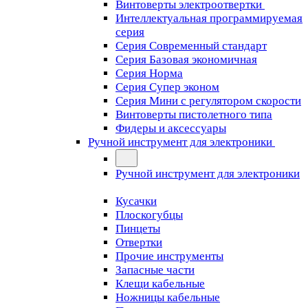
Винтоверты электроотвертки
Интеллектуальная программируемая
серия
Серия Современный стандарт
Серия Базовая экономичная
Серия Норма
Серия Cупер эконом
Серия Мини с регулятором скорости
Винтоверты пистолетного типа
Фидеры и аксессуары
Ручной инструмент для электроники
Ручной инструмент для электроники
Кусачки
Плоскогубцы
Пинцеты
Отвертки
Прочие инструменты
Запасные части
Клещи кабельные
Ножницы кабельные