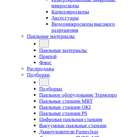
микроскопы
Капилляроскопы
Аксессуары
Видеомикроскопы высокого
разрешения
Паяльные материалы
Паяльные материалы
Припой
Флюс
Распродажа
Подборки
Подборки
Паяльное оборудование Термопро
Паяльные станции MBT
Паяльные станции OKI
Паяльные станции PS
Цифровая паяльная станция
Вакуумные паяльные станции
Дымоуловители Fumeclear