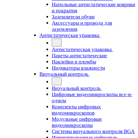
Напольные антистатические коврики
и покрытия
Заземлители обуви
Аксессуары и провода для
заземления
Антистатическая упаковка
Антистатическая упаковка
Пакеты антистатические
Наклейки и пломбы
Индикаторы влажности
Визуальный контроль
Визуальный контроль
Цифровые видеомикроскопы все-в-
одном
Комплекты цифровых
видеомикроскопов
Модульные цифровые
видеомикроскопы
Cистемы визуального контроля BGA
Инвертированные цифровые