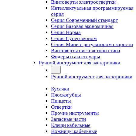
Винтоверты электроотвертки
Интеллектуальная программируемая
серия
Серия Современный стандарт
Серия Базовая экономичная
Серия Норма
Серия Cупер эконом
Серия Мини с регулятором скорости
Винтоверты пистолетного типа
Фидеры и аксессуары
Ручной инструмент для электроники
Ручной инструмент для электроники
Кусачки
Плоскогубцы
Пинцеты
Отвертки
Прочие инструменты
Запасные части
Клещи кабельные
Ножницы кабельные