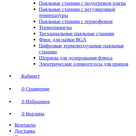
Паяльные станции с подогревом платы
Паяльные станции с регулировкой
температуры
Паяльные станции с термофеном
Термопинцеты
Трехканальные паяльные станции
Флюс для пайки BGA
Цифровые термовоздушные паяльные
станции
Шприцы для дозирования флюса
Электрические оловоотсосы для припоя
Кабинет
0
Сравнение
0
Избранное
0
Корзина
Контакты
Доставка