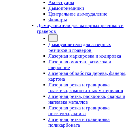
Аксессуары
Дымоприемники
Центральное дымоудаление
Фильтры
Дымоуловители для лазерных резчиков и
граверов
Дымоуловители для лазерных
резчиков и граверов
Лазерная маркировка и кодировка
Лазерная очистка, разметка и
сверление
Лазерная обработка дерева, фанеры,
картона
Лазерная резка и гравировка
пластика, композитных материалов
Лазерная резка, раскройка, сварка и
наплавка металлов
Лазерная резка и гравировка
оргстекла, акрила
Лазерная резка и гравировка
поликарбоната