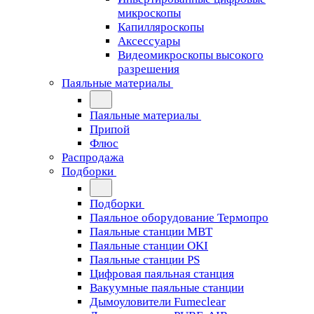
микроскопы
Капилляроскопы
Аксессуары
Видеомикроскопы высокого
разрешения
Паяльные материалы
Паяльные материалы
Припой
Флюс
Распродажа
Подборки
Подборки
Паяльное оборудование Термопро
Паяльные станции MBT
Паяльные станции OKI
Паяльные станции PS
Цифровая паяльная станция
Вакуумные паяльные станции
Дымоуловители Fumeclear