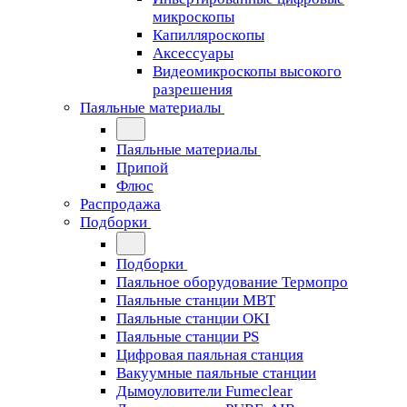
микроскопы
Капилляроскопы
Аксессуары
Видеомикроскопы высокого
разрешения
Паяльные материалы
Паяльные материалы
Припой
Флюс
Распродажа
Подборки
Подборки
Паяльное оборудование Термопро
Паяльные станции MBT
Паяльные станции OKI
Паяльные станции PS
Цифровая паяльная станция
Вакуумные паяльные станции
Дымоуловители Fumeclear