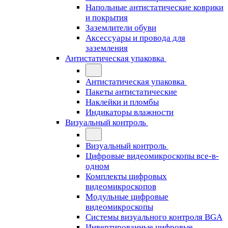
Напольные антистатические коврики
и покрытия
Заземлители обуви
Аксессуары и провода для
заземления
Антистатическая упаковка
Антистатическая упаковка
Пакеты антистатические
Наклейки и пломбы
Индикаторы влажности
Визуальный контроль
Визуальный контроль
Цифровые видеомикроскопы все-в-
одном
Комплекты цифровых
видеомикроскопов
Модульные цифровые
видеомикроскопы
Cистемы визуального контроля BGA
Инвертированные цифровые