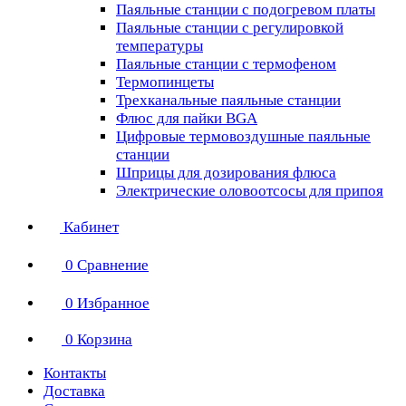
Паяльные станции с подогревом платы
Паяльные станции с регулировкой
температуры
Паяльные станции с термофеном
Термопинцеты
Трехканальные паяльные станции
Флюс для пайки BGA
Цифровые термовоздушные паяльные
станции
Шприцы для дозирования флюса
Электрические оловоотсосы для припоя
Кабинет
0
Сравнение
0
Избранное
0
Корзина
Контакты
Доставка