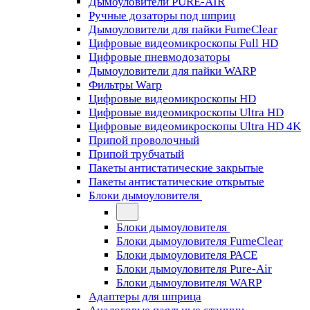
Дымоуловители PURE-AIR
Ручные дозаторы под шприц
Дымоуловители для пайки FumeClear
Цифровые видеомикроскопы Full HD
Цифровые пневмодозаторы
Дымоуловители для пайки WARP
Фильтры Warp
Цифровые видеомикроскопы HD
Цифровые видеомикроскопы Ultra HD
Цифровые видеомикроскопы Ultra HD 4K
Припой проволочный
Припой трубчатый
Пакеты антистатические закрытые
Пакеты антистатические открытые
Блоки дымоуловителя
Блоки дымоуловителя
Блоки дымоуловителя FumeClear
Блоки дымоуловителя PACE
Блоки дымоуловителя Pure-Air
Блоки дымоуловителя WARP
Адаптеры для шприца