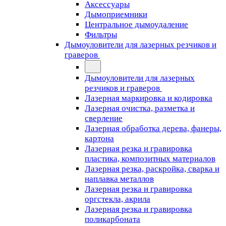
Аксессуары
Дымоприемники
Центральное дымоудаление
Фильтры
Дымоуловители для лазерных резчиков и
граверов
Дымоуловители для лазерных
резчиков и граверов
Лазерная маркировка и кодировка
Лазерная очистка, разметка и
сверление
Лазерная обработка дерева, фанеры,
картона
Лазерная резка и гравировка
пластика, композитных материалов
Лазерная резка, раскройка, сварка и
наплавка металлов
Лазерная резка и гравировка
оргстекла, акрила
Лазерная резка и гравировка
поликарбоната