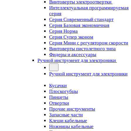
Винтоверты электроотвертки
Интеллектуальная программируемая
серия
Серия Современный стандарт
Серия Базовая экономичная
Серия Норма
Серия Cупер эконом
Серия Мини с регулятором скорости
Винтоверты пистолетного типа
Фидеры и аксессуары
Ручной инструмент для электроники
Ручной инструмент для электроники
Кусачки
Плоскогубцы
Пинцеты
Отвертки
Прочие инструменты
Запасные части
Клещи кабельные
Ножницы кабельные