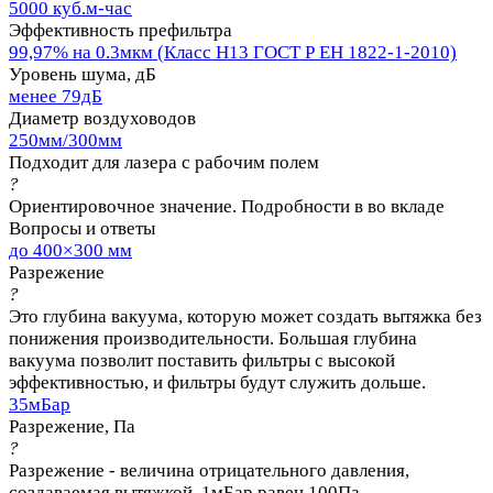
5000 куб.м-час
Эффективность префильтра
99,97% на 0.3мкм (Класс Н13 ГОСТ Р ЕН 1822-1-2010)
Уровень шума, дБ
менее 79дБ
Диаметр воздуховодов
250мм/300мм
Подходит для лазера с рабочим полем
?
Ориентировочное значение. Подробности в во вкладе
Вопросы и ответы
до 400×300 мм
Разрежение
?
Это глубина вакуума, которую может создать вытяжка без
понижения производительности. Большая глубина
вакуума позволит поставить фильтры с высокой
эффективностью, и фильтры будут служить дольше.
35мБар
Разрежение, Па
?
Разрежение - величина отрицательного давления,
создаваемая вытяжкой. 1мБар равен 100Па.