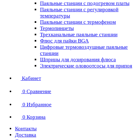
Паяльные станции с подогревом платы
Паяльные станции с регулировкой
температуры
Паяльные станции с термофеном
Термопинцеты
Трехканальные паяльные станции
Флюс для пайки BGA
Цифровые термовоздушные паяльные
станции
Шприцы для дозирования флюса
Электрические оловоотсосы для припоя
Кабинет
0
Сравнение
0
Избранное
0
Корзина
Контакты
Доставка