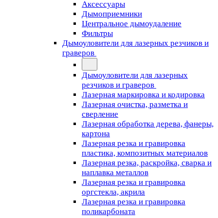
Аксессуары
Дымоприемники
Центральное дымоудаление
Фильтры
Дымоуловители для лазерных резчиков и
граверов
Дымоуловители для лазерных
резчиков и граверов
Лазерная маркировка и кодировка
Лазерная очистка, разметка и
сверление
Лазерная обработка дерева, фанеры,
картона
Лазерная резка и гравировка
пластика, композитных материалов
Лазерная резка, раскройка, сварка и
наплавка металлов
Лазерная резка и гравировка
оргстекла, акрила
Лазерная резка и гравировка
поликарбоната