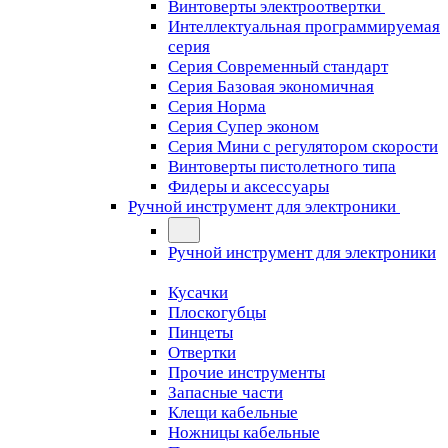
Винтоверты электроотвертки
Интеллектуальная программируемая
серия
Серия Современный стандарт
Серия Базовая экономичная
Серия Норма
Серия Cупер эконом
Серия Мини с регулятором скорости
Винтоверты пистолетного типа
Фидеры и аксессуары
Ручной инструмент для электроники
Ручной инструмент для электроники
Кусачки
Плоскогубцы
Пинцеты
Отвертки
Прочие инструменты
Запасные части
Клещи кабельные
Ножницы кабельные