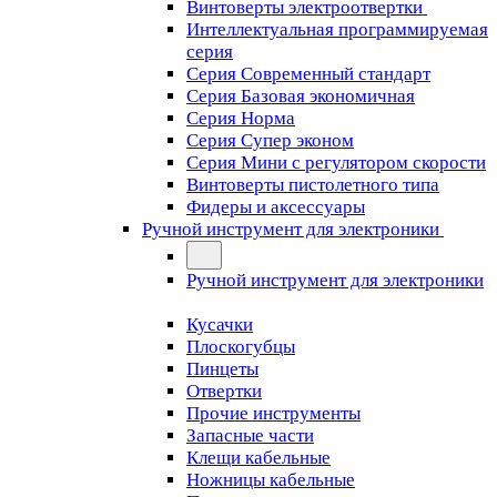
Винтоверты электроотвертки
Интеллектуальная программируемая
серия
Серия Современный стандарт
Серия Базовая экономичная
Серия Норма
Серия Cупер эконом
Серия Мини с регулятором скорости
Винтоверты пистолетного типа
Фидеры и аксессуары
Ручной инструмент для электроники
Ручной инструмент для электроники
Кусачки
Плоскогубцы
Пинцеты
Отвертки
Прочие инструменты
Запасные части
Клещи кабельные
Ножницы кабельные