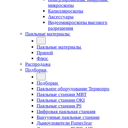
микроскопы
Капилляроскопы
Аксессуары
Видеомикроскопы высокого
разрешения
Паяльные материалы
Паяльные материалы
Припой
Флюс
Распродажа
Подборки
Подборки
Паяльное оборудование Термопро
Паяльные станции MBT
Паяльные станции OKI
Паяльные станции PS
Цифровая паяльная станция
Вакуумные паяльные станции
Дымоуловители Fumeclear