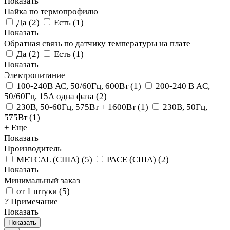
Показать
Пайка по термопрофилю
Да
(
2
)
Есть
(
1
)
Показать
Обратная связь по датчику температуры на плате
Да
(
2
)
Есть
(
1
)
Показать
Электропитание
100-240В АС, 50/60Гц, 600Вт
(
1
)
200-240 В AC,
50/60Гц, 15А одна фаза
(
2
)
230В, 50-60Гц, 575Вт + 1600Вт
(
1
)
230В, 50Гц,
575Вт
(
1
)
+ Еще
Показать
Производитель
METCAL (США)
(
5
)
PACE (США)
(
2
)
Показать
Минимальный заказ
от 1 штуки
(
5
)
?
Примечание
Показать
Показать