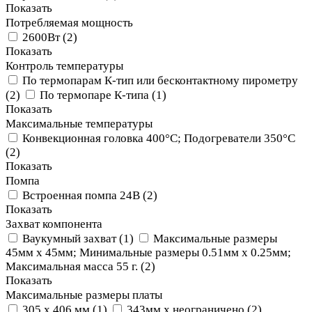
Показать
Потребляемая мощность
2600Вт
(
2
)
Показать
Контроль температуры
По термопарам К-тип или бесконтактному пирометру
(
2
)
По термопаре К-типа
(
1
)
Показать
Максимальные температуры
Конвекционная головка 400°C; Подогреватели 350°C
(
2
)
Показать
Помпа
Встроенная помпа 24В
(
2
)
Показать
Захват компонента
Ваукумный захват
(
1
)
Максимальные размеры
45мм х 45мм; Минимальные размеры 0.51мм х 0.25мм;
Максимальная масса 55 г.
(
2
)
Показать
Максимальные размеры платы
305 х 406 мм
(
1
)
343мм х неограничено
(
2
)