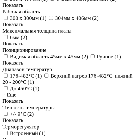
Показать
Рабочая область
300 х 300мм
(
1
)
304мм х 406мм
(
2
)
Показать
Максимальная толщина платы
6мм
(
2
)
Показать
Позиционирование
Видимая область 45мм х 45мм
(
2
)
Ручное
(
1
)
Показать
Диапазон температур
176-482°C
(
1
)
Верхний нагрев 176-482°C, нижний
20 - 200°C
(
1
)
До 450°С
(
1
)
+ Еще
Показать
Точность температуры
+/- 9°С
(
2
)
Показать
Терморегулятор
Встроенный
(
1
)