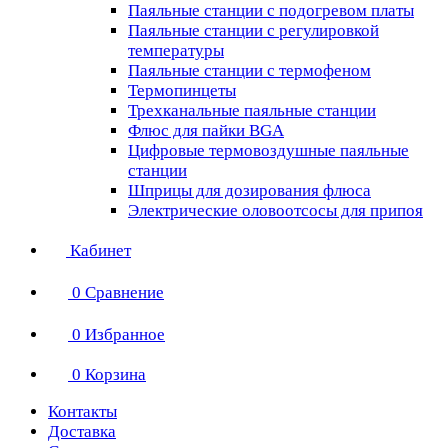
Паяльные станции с подогревом платы
Паяльные станции с регулировкой
температуры
Паяльные станции с термофеном
Термопинцеты
Трехканальные паяльные станции
Флюс для пайки BGA
Цифровые термовоздушные паяльные
станции
Шприцы для дозирования флюса
Электрические оловоотсосы для припоя
Кабинет
0
Сравнение
0
Избранное
0
Корзина
Контакты
Доставка