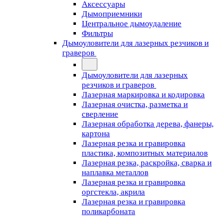
Аксессуары
Дымоприемники
Центральное дымоудаление
Фильтры
Дымоуловители для лазерных резчиков и
граверов
Дымоуловители для лазерных
резчиков и граверов
Лазерная маркировка и кодировка
Лазерная очистка, разметка и
сверление
Лазерная обработка дерева, фанеры,
картона
Лазерная резка и гравировка
пластика, композитных материалов
Лазерная резка, раскройка, сварка и
наплавка металлов
Лазерная резка и гравировка
оргстекла, акрила
Лазерная резка и гравировка
поликарбоната