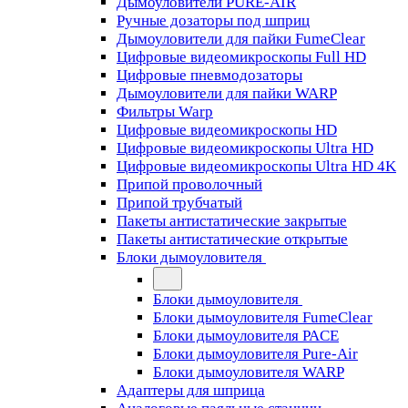
Дымоуловители PURE-AIR
Ручные дозаторы под шприц
Дымоуловители для пайки FumeClear
Цифровые видеомикроскопы Full HD
Цифровые пневмодозаторы
Дымоуловители для пайки WARP
Фильтры Warp
Цифровые видеомикроскопы HD
Цифровые видеомикроскопы Ultra HD
Цифровые видеомикроскопы Ultra HD 4K
Припой проволочный
Припой трубчатый
Пакеты антистатические закрытые
Пакеты антистатические открытые
Блоки дымоуловителя
Блоки дымоуловителя
Блоки дымоуловителя FumeClear
Блоки дымоуловителя PACE
Блоки дымоуловителя Pure-Air
Блоки дымоуловителя WARP
Адаптеры для шприца