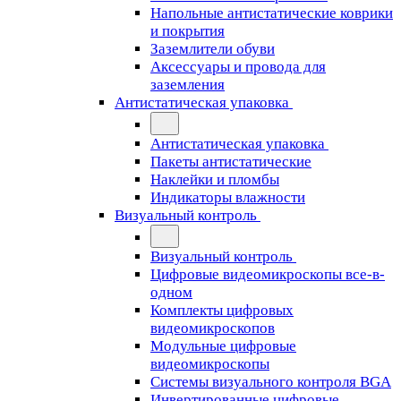
Напольные антистатические коврики
и покрытия
Заземлители обуви
Аксессуары и провода для
заземления
Антистатическая упаковка
Антистатическая упаковка
Пакеты антистатические
Наклейки и пломбы
Индикаторы влажности
Визуальный контроль
Визуальный контроль
Цифровые видеомикроскопы все-в-
одном
Комплекты цифровых
видеомикроскопов
Модульные цифровые
видеомикроскопы
Cистемы визуального контроля BGA
Инвертированные цифровые