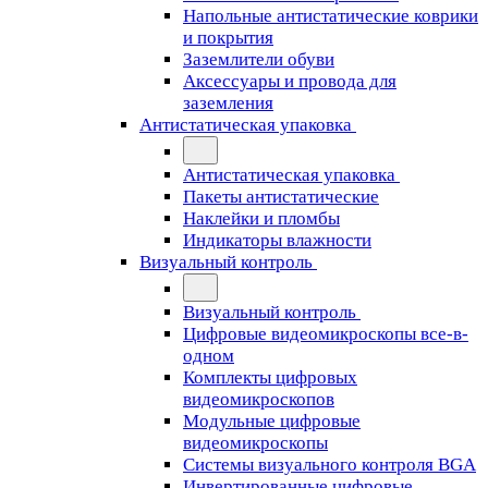
Напольные антистатические коврики
и покрытия
Заземлители обуви
Аксессуары и провода для
заземления
Антистатическая упаковка
Антистатическая упаковка
Пакеты антистатические
Наклейки и пломбы
Индикаторы влажности
Визуальный контроль
Визуальный контроль
Цифровые видеомикроскопы все-в-
одном
Комплекты цифровых
видеомикроскопов
Модульные цифровые
видеомикроскопы
Cистемы визуального контроля BGA
Инвертированные цифровые