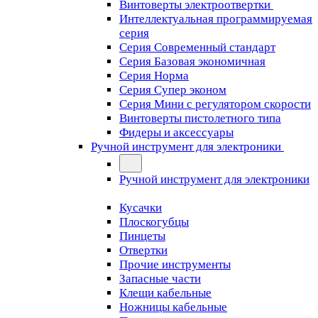
Винтоверты электроотвертки
Интеллектуальная программируемая
серия
Серия Современный стандарт
Серия Базовая экономичная
Серия Норма
Серия Cупер эконом
Серия Мини с регулятором скорости
Винтоверты пистолетного типа
Фидеры и аксессуары
Ручной инструмент для электроники
Ручной инструмент для электроники
Кусачки
Плоскогубцы
Пинцеты
Отвертки
Прочие инструменты
Запасные части
Клещи кабельные
Ножницы кабельные