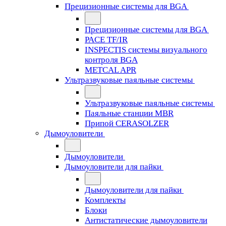
Прецизионные системы для BGA
Прецизионные системы для BGA
PACE TF/IR
INSPECTIS системы визуального
контроля BGA
METCAL APR
Ультразвуковые паяльные системы
Ультразвуковые паяльные системы
Паяльные станции MBR
Припой CERASOLZER
Дымоуловители
Дымоуловители
Дымоуловители для пайки
Дымоуловители для пайки
Комплекты
Блоки
Антистатические дымоуловители