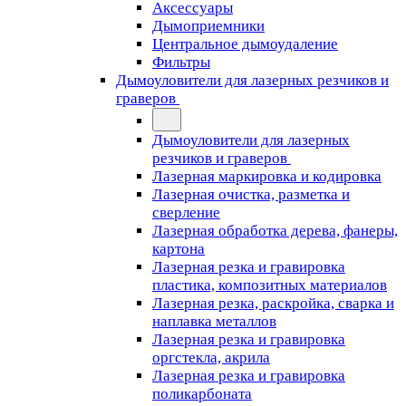
Аксессуары
Дымоприемники
Центральное дымоудаление
Фильтры
Дымоуловители для лазерных резчиков и
граверов
Дымоуловители для лазерных
резчиков и граверов
Лазерная маркировка и кодировка
Лазерная очистка, разметка и
сверление
Лазерная обработка дерева, фанеры,
картона
Лазерная резка и гравировка
пластика, композитных материалов
Лазерная резка, раскройка, сварка и
наплавка металлов
Лазерная резка и гравировка
оргстекла, акрила
Лазерная резка и гравировка
поликарбоната