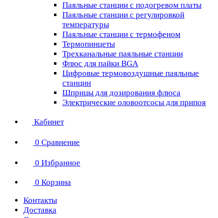
Паяльные станции с подогревом платы
Паяльные станции с регулировкой
температуры
Паяльные станции с термофеном
Термопинцеты
Трехканальные паяльные станции
Флюс для пайки BGA
Цифровые термовоздушные паяльные
станции
Шприцы для дозирования флюса
Электрические оловоотсосы для припоя
Кабинет
0
Сравнение
0
Избранное
0
Корзина
Контакты
Доставка