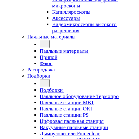
микроскопы
Капилляроскопы
Аксессуары
Видеомикроскопы высокого
разрешения
Паяльные материалы
Паяльные материалы
Припой
Флюс
Распродажа
Подборки
Подборки
Паяльное оборудование Термопро
Паяльные станции MBT
Паяльные станции OKI
Паяльные станции PS
Цифровая паяльная станция
Вакуумные паяльные станции
Дымоуловители Fumeclear