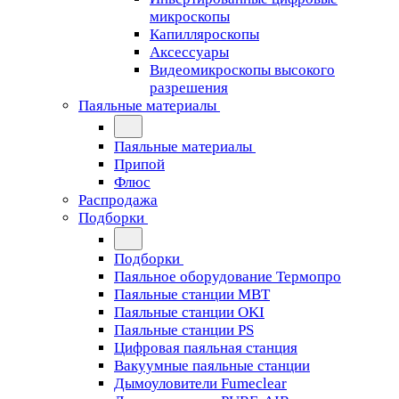
микроскопы
Капилляроскопы
Аксессуары
Видеомикроскопы высокого
разрешения
Паяльные материалы
Паяльные материалы
Припой
Флюс
Распродажа
Подборки
Подборки
Паяльное оборудование Термопро
Паяльные станции MBT
Паяльные станции OKI
Паяльные станции PS
Цифровая паяльная станция
Вакуумные паяльные станции
Дымоуловители Fumeclear