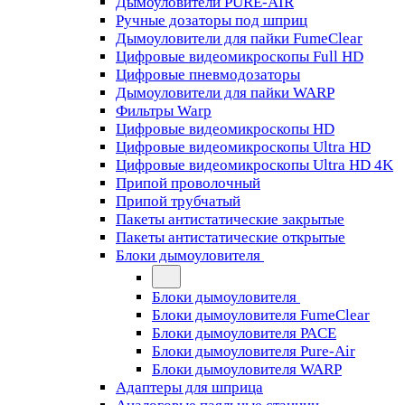
Дымоуловители PURE-AIR
Ручные дозаторы под шприц
Дымоуловители для пайки FumeClear
Цифровые видеомикроскопы Full HD
Цифровые пневмодозаторы
Дымоуловители для пайки WARP
Фильтры Warp
Цифровые видеомикроскопы HD
Цифровые видеомикроскопы Ultra HD
Цифровые видеомикроскопы Ultra HD 4K
Припой проволочный
Припой трубчатый
Пакеты антистатические закрытые
Пакеты антистатические открытые
Блоки дымоуловителя
Блоки дымоуловителя
Блоки дымоуловителя FumeClear
Блоки дымоуловителя PACE
Блоки дымоуловителя Pure-Air
Блоки дымоуловителя WARP
Адаптеры для шприца