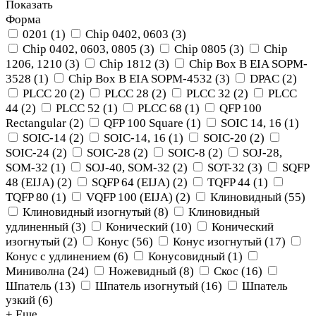
Показать
Форма
0201
(
1
)
Chip 0402, 0603
(
3
)
Chip 0402, 0603, 0805
(
3
)
Chip 0805
(
3
)
Chip
1206, 1210
(
3
)
Chip 1812
(
3
)
Chip Box B EIA SOPM-
3528
(
1
)
Chip Box B EIA SOPM-4532
(
3
)
DPAC
(
2
)
PLCC 20
(
2
)
PLCC 28
(
2
)
PLCC 32
(
2
)
PLCC
44
(
2
)
PLCC 52
(
1
)
PLCC 68
(
1
)
QFP 100
Rectangular
(
2
)
QFP 100 Square
(
1
)
SOIC 14, 16
(
1
)
SOIC-14
(
2
)
SOIC-14, 16
(
1
)
SOIC-20
(
2
)
SOIC-24
(
2
)
SOIC-28
(
2
)
SOIC-8
(
2
)
SOJ-28,
SOM-32
(
1
)
SOJ-40, SOM-32
(
2
)
SOT-32
(
3
)
SQFP
48 (EIJA)
(
2
)
SQFP 64 (EIJA)
(
2
)
TQFP 44
(
1
)
TQFP 80
(
1
)
VQFP 100 (EIJA)
(
2
)
Клиновидный
(
55
)
Клиновидный изогнутый
(
8
)
Клиновидный
удлиненный
(
3
)
Конический
(
10
)
Конический
изогнутый
(
2
)
Конус
(
56
)
Конус изогнутый
(
17
)
Конус с удлинением
(
6
)
Конусовидный
(
1
)
Миниволна
(
24
)
Ножевидный
(
8
)
Скос
(
16
)
Шпатель
(
13
)
Шпатель изогнутый
(
16
)
Шпатель
узкий
(
6
)
+ Еще