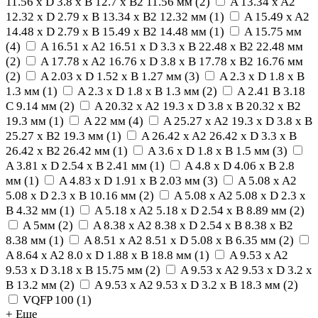
11.56 x D 3.8 x B 12.7 x B2 11.56 мм
(
2
)
A 13.34 x A2
12.32 x D 2.79 x B 13.34 x B2 12.32 мм
(
1
)
A 15.49 x A2
14.48 x D 2.79 x B 15.49 x B2 14.48 мм
(
1
)
A 15.75 мм
(
4
)
A 16.51 x A2 16.51 x D 3.3 x B 22.48 x B2 22.48 мм
(
2
)
A 17.78 x A2 16.76 x D 3.8 x B 17.78 x B2 16.76 мм
(
2
)
A 2.03 x D 1.52 x B 1.27 мм
(
3
)
A 2.3 x D 1.8 x B
1.3 мм
(
1
)
A 2.3 x D 1.8 x B 1.3 мм
(
2
)
A 2.41 B 3.18
C 9.14 мм
(
2
)
A 20.32 x A2 19.3 x D 3.8 x B 20.32 x B2
19.3 мм
(
1
)
A 22 мм
(
4
)
A 25.27 x A2 19.3 x D 3.8 x B
25.27 x B2 19.3 мм
(
1
)
A 26.42 x A2 26.42 x D 3.3 x B
26.42 x B2 26.42 мм
(
1
)
A 3.6 x D 1.8 x B 1.5 мм
(
3
)
A 3.81 x D 2.54 x B 2.41 мм
(
1
)
A 4.8 x D 4.06 x B 2.8
мм
(
1
)
A 4.83 x D 1.91 x B 2.03 мм
(
3
)
A 5.08 x A2
5.08 x D 2.3 x B 10.16 мм
(
2
)
A 5.08 x A2 5.08 x D 2.3 x
B 4.32 мм
(
1
)
A 5.18 x A2 5.18 x D 2.54 x B 8.89 мм
(
2
)
A 5мм
(
2
)
A 8.38 x A2 8.38 x D 2.54 x B 8.38 x B2
8.38 мм
(
1
)
A 8.51 x A2 8.51 x D 5.08 x B 6.35 мм
(
2
)
A 8.64 x A2 8.0 x D 1.88 x B 18.8 мм
(
1
)
A 9.53 x A2
9.53 x D 3.18 x B 15.75 мм
(
2
)
A 9.53 x A2 9.53 x D 3.2 x
B 13.2 мм
(
2
)
A 9.53 x A2 9.53 x D 3.2 x B 18.3 мм
(
2
)
VQFP 100
(
1
)
+ Еще