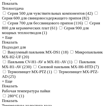
Показать
Теплоотдача
Серия 500 для чувствительных компонентов
(
42
)
Серия 600 для свинцовосодержащего припоя
(
82
)
Серия 700 для бессвинцового припоя
(
116
)
Серия
800 для керамических плат
(
61
)
Серия 900 для
мощных теплоотводов
(
1
)
+ Еще
Показать
Подходит для
Вакуумный паяльник MX-DS1
(
18
)
Микропаяльник
MX-H2-UF
(
20
)
Паяльник CV-H1-AV и MX-H1-AV
(
1
)
Паяльник
MX-H1-AV
(
230
)
Силовой паяльник MX-H6-HTD
(
7
)
Термопинцет MX-PTZ
(
1
)
Термопинцет MX-PTZ-
AD
(
25
)
+ Еще
Показать
Рабочая температура пайки
280°C
(
1
)
Показать
Температура холостого хода