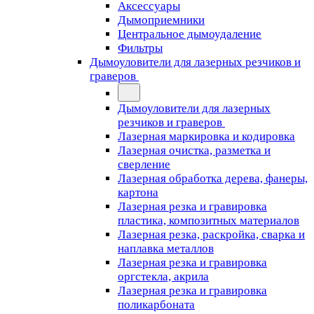
Аксессуары
Дымоприемники
Центральное дымоудаление
Фильтры
Дымоуловители для лазерных резчиков и
граверов
Дымоуловители для лазерных
резчиков и граверов
Лазерная маркировка и кодировка
Лазерная очистка, разметка и
сверление
Лазерная обработка дерева, фанеры,
картона
Лазерная резка и гравировка
пластика, композитных материалов
Лазерная резка, раскройка, сварка и
наплавка металлов
Лазерная резка и гравировка
оргстекла, акрила
Лазерная резка и гравировка
поликарбоната