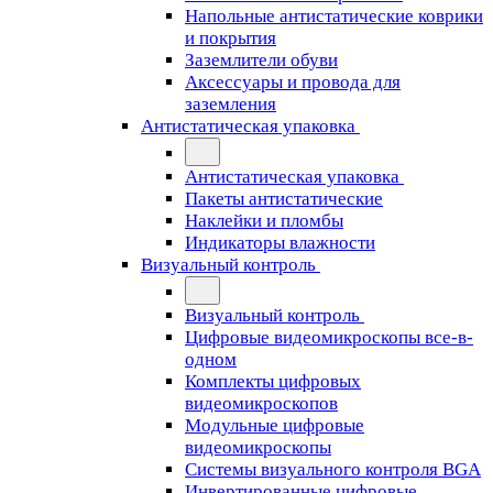
Напольные антистатические коврики
и покрытия
Заземлители обуви
Аксессуары и провода для
заземления
Антистатическая упаковка
Антистатическая упаковка
Пакеты антистатические
Наклейки и пломбы
Индикаторы влажности
Визуальный контроль
Визуальный контроль
Цифровые видеомикроскопы все-в-
одном
Комплекты цифровых
видеомикроскопов
Модульные цифровые
видеомикроскопы
Cистемы визуального контроля BGA
Инвертированные цифровые