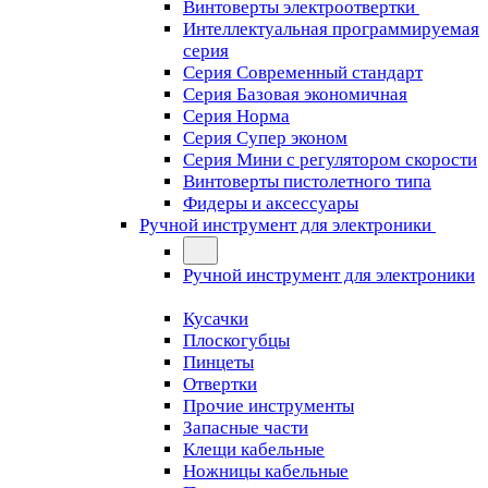
Винтоверты электроотвертки
Интеллектуальная программируемая
серия
Серия Современный стандарт
Серия Базовая экономичная
Серия Норма
Серия Cупер эконом
Серия Мини с регулятором скорости
Винтоверты пистолетного типа
Фидеры и аксессуары
Ручной инструмент для электроники
Ручной инструмент для электроники
Кусачки
Плоскогубцы
Пинцеты
Отвертки
Прочие инструменты
Запасные части
Клещи кабельные
Ножницы кабельные