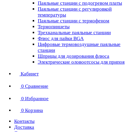
Паяльные станции с подогревом платы
Паяльные станции с регулировкой
температуры
Паяльные станции с термофеном
Термопинцеты
Трехканальные паяльные станции
Флюс для пайки BGA
Цифровые термовоздушные паяльные
станции
Шприцы для дозирования флюса
Электрические оловоотсосы для припоя
Кабинет
0
Сравнение
0
Избранное
0
Корзина
Контакты
Доставка