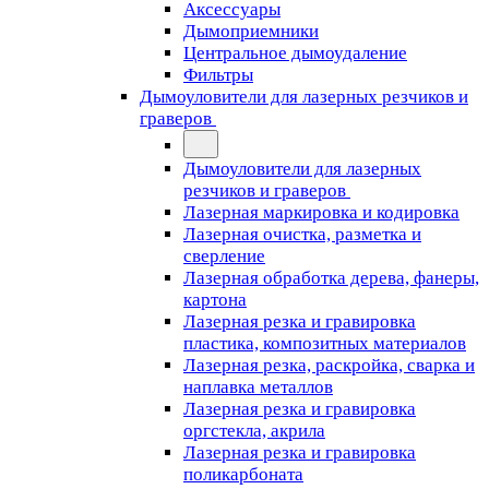
Аксессуары
Дымоприемники
Центральное дымоудаление
Фильтры
Дымоуловители для лазерных резчиков и
граверов
Дымоуловители для лазерных
резчиков и граверов
Лазерная маркировка и кодировка
Лазерная очистка, разметка и
сверление
Лазерная обработка дерева, фанеры,
картона
Лазерная резка и гравировка
пластика, композитных материалов
Лазерная резка, раскройка, сварка и
наплавка металлов
Лазерная резка и гравировка
оргстекла, акрила
Лазерная резка и гравировка
поликарбоната