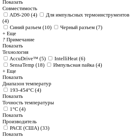
Показать
Совместимость
ADS-200
(
4
)
Для импульсных термоинструментов
(
4
)
Синий разъем
(
10
)
Черный разъем
(
7
)
+ Еще
?
Примечание
Показать
Технология
AccuDrive™
(
5
)
IntelliHeat
(
6
)
SensaTemp
(
18
)
Импульсная пайка
(
4
)
+ Еще
Показать
Диапазон температур
193-454°C
(
4
)
Показать
Точность температуры
1°C
(
4
)
Показать
Производитель
PACE (США)
(
33
)
Показать