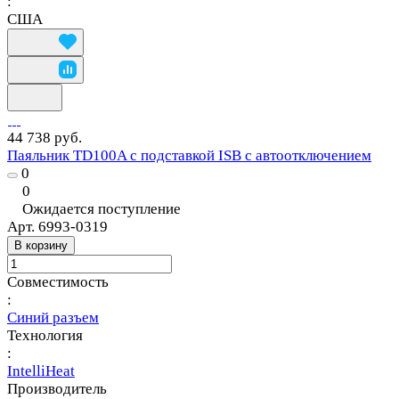
:
США
44 738 руб.
Паяльник TD100A с подставкой ISB c автоотключением
0
0
Ожидается поступление
Арт.
6993-0319
В корзину
Совместимость
:
Синий разъем
Технология
:
IntelliHeat
Производитель