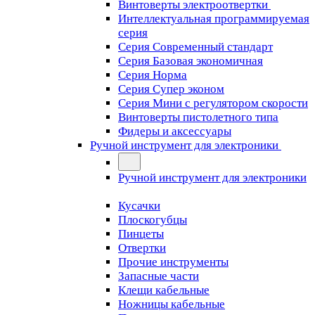
Винтоверты электроотвертки
Интеллектуальная программируемая
серия
Серия Современный стандарт
Серия Базовая экономичная
Серия Норма
Серия Cупер эконом
Серия Мини с регулятором скорости
Винтоверты пистолетного типа
Фидеры и аксессуары
Ручной инструмент для электроники
Ручной инструмент для электроники
Кусачки
Плоскогубцы
Пинцеты
Отвертки
Прочие инструменты
Запасные части
Клещи кабельные
Ножницы кабельные