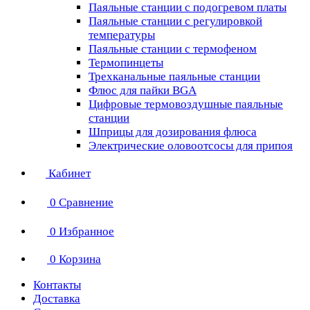
Паяльные станции с подогревом платы
Паяльные станции с регулировкой
температуры
Паяльные станции с термофеном
Термопинцеты
Трехканальные паяльные станции
Флюс для пайки BGA
Цифровые термовоздушные паяльные
станции
Шприцы для дозирования флюса
Электрические оловоотсосы для припоя
Кабинет
0
Сравнение
0
Избранное
0
Корзина
Контакты
Доставка