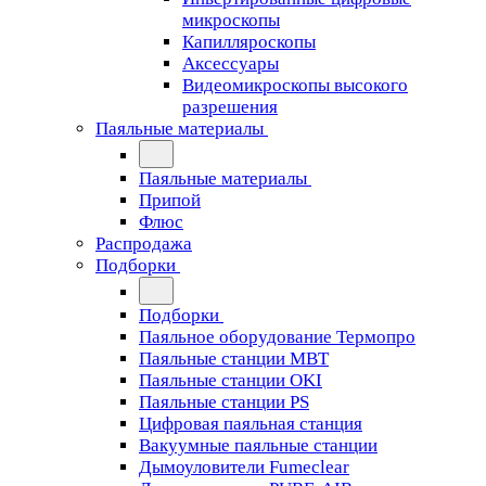
микроскопы
Капилляроскопы
Аксессуары
Видеомикроскопы высокого
разрешения
Паяльные материалы
Паяльные материалы
Припой
Флюс
Распродажа
Подборки
Подборки
Паяльное оборудование Термопро
Паяльные станции MBT
Паяльные станции OKI
Паяльные станции PS
Цифровая паяльная станция
Вакуумные паяльные станции
Дымоуловители Fumeclear