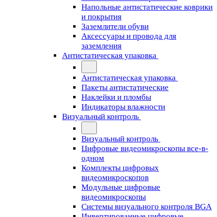
Напольные антистатические коврики
и покрытия
Заземлители обуви
Аксессуары и провода для
заземления
Антистатическая упаковка
Антистатическая упаковка
Пакеты антистатические
Наклейки и пломбы
Индикаторы влажности
Визуальный контроль
Визуальный контроль
Цифровые видеомикроскопы все-в-
одном
Комплекты цифровых
видеомикроскопов
Модульные цифровые
видеомикроскопы
Cистемы визуального контроля BGA
Инвертированные цифровые