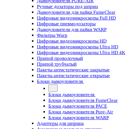
Дымоуловители PURE-AIR
Ручные дозаторы под шприц
Дымоуловители для пайки FumeClear
Цифровые видеомикроскопы Full HD
Цифровые пневмодозаторы
Дымоуловители для пайки WARP
Фильтры Warp
Цифровые видеомикроскопы HD
Цифровые видеомикроскопы Ultra HD
Цифровые видеомикроскопы Ultra HD 4K
Припой проволочный
Припой трубчатый
Пакеты антистатические закрытые
Пакеты антистатические открытые
Блоки дымоуловителя
Блоки дымоуловителя
Блоки дымоуловителя FumeClear
Блоки дымоуловителя PACE
Блоки дымоуловителя Pure-Air
Блоки дымоуловителя WARP
Адаптеры для шприца