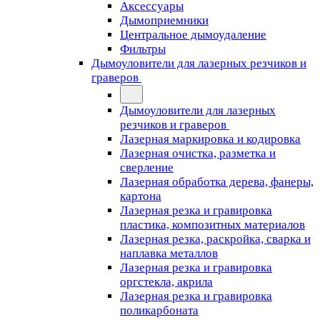
Аксессуары
Дымоприемники
Центральное дымоудаление
Фильтры
Дымоуловители для лазерных резчиков и
граверов
Дымоуловители для лазерных
резчиков и граверов
Лазерная маркировка и кодировка
Лазерная очистка, разметка и
сверление
Лазерная обработка дерева, фанеры,
картона
Лазерная резка и гравировка
пластика, композитных материалов
Лазерная резка, раскройка, сварка и
наплавка металлов
Лазерная резка и гравировка
оргстекла, акрила
Лазерная резка и гравировка
поликарбоната