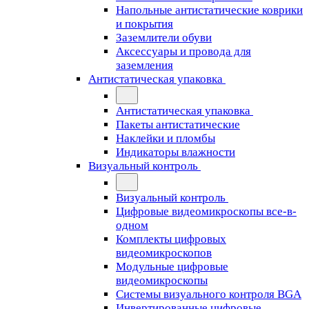
Напольные антистатические коврики
и покрытия
Заземлители обуви
Аксессуары и провода для
заземления
Антистатическая упаковка
Антистатическая упаковка
Пакеты антистатические
Наклейки и пломбы
Индикаторы влажности
Визуальный контроль
Визуальный контроль
Цифровые видеомикроскопы все-в-
одном
Комплекты цифровых
видеомикроскопов
Модульные цифровые
видеомикроскопы
Cистемы визуального контроля BGA
Инвертированные цифровые