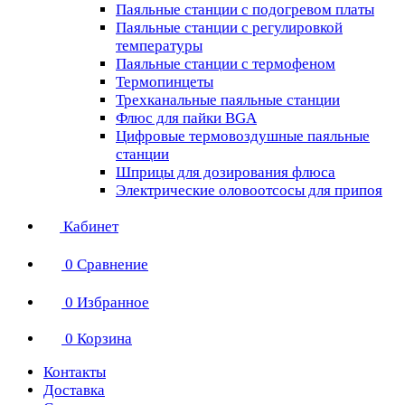
Паяльные станции с подогревом платы
Паяльные станции с регулировкой
температуры
Паяльные станции с термофеном
Термопинцеты
Трехканальные паяльные станции
Флюс для пайки BGA
Цифровые термовоздушные паяльные
станции
Шприцы для дозирования флюса
Электрические оловоотсосы для припоя
Кабинет
0
Сравнение
0
Избранное
0
Корзина
Контакты
Доставка