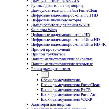
Дымоуловители PURE-AIR
Ручные дозаторы под шприц
Дымоуловители для пайки FumeClear
Цифровые видеомикроскопы Full HD
Цифровые пневмодозаторы
Дымоуловители для пайки WARP
Фильтры Warp
Цифровые видеомикроскопы HD
Цифровые видеомикроскопы Ultra HD
Цифровые видеомикроскопы Ultra HD 4K
Припой проволочный
Припой трубчатый
Пакеты антистатические закрытые
Пакеты антистатические открытые
Блоки дымоуловителя
Блоки дымоуловителя
Блоки дымоуловителя FumeClear
Блоки дымоуловителя PACE
Блоки дымоуловителя Pure-Air
Блоки дымоуловителя WARP
Адаптеры для шприца