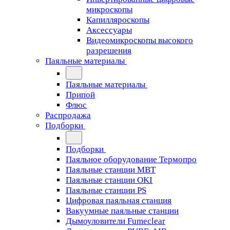
микроскопы
Капилляроскопы
Аксессуары
Видеомикроскопы высокого
разрешения
Паяльные материалы
Паяльные материалы
Припой
Флюс
Распродажа
Подборки
Подборки
Паяльное оборудование Термопро
Паяльные станции MBT
Паяльные станции OKI
Паяльные станции PS
Цифровая паяльная станция
Вакуумные паяльные станции
Дымоуловители Fumeclear