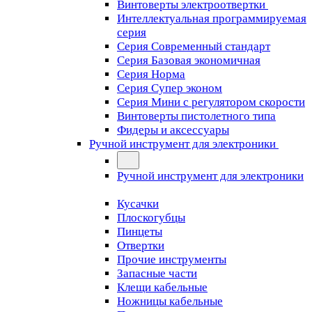
Винтоверты электроотвертки
Интеллектуальная программируемая
серия
Серия Современный стандарт
Серия Базовая экономичная
Серия Норма
Серия Cупер эконом
Серия Мини с регулятором скорости
Винтоверты пистолетного типа
Фидеры и аксессуары
Ручной инструмент для электроники
Ручной инструмент для электроники
Кусачки
Плоскогубцы
Пинцеты
Отвертки
Прочие инструменты
Запасные части
Клещи кабельные
Ножницы кабельные