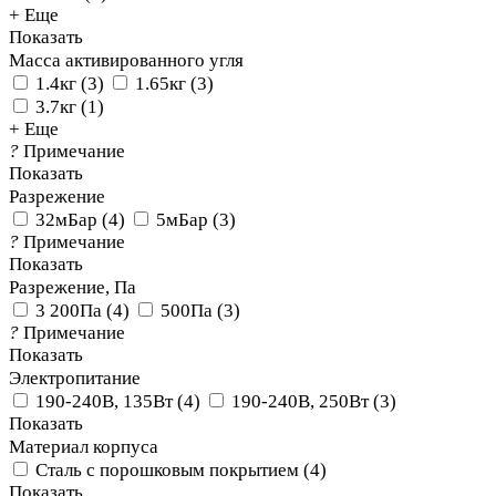
+ Еще
Показать
Масса активированного угля
1.4кг
(
3
)
1.65кг
(
3
)
3.7кг
(
1
)
+ Еще
?
Примечание
Показать
Разрежение
32мБар
(
4
)
5мБар
(
3
)
?
Примечание
Показать
Разрежение, Па
3 200Па
(
4
)
500Па
(
3
)
?
Примечание
Показать
Электропитание
190-240В, 135Вт
(
4
)
190-240В, 250Вт
(
3
)
Показать
Материал корпуса
Сталь с порошковым покрытием
(
4
)
Показать