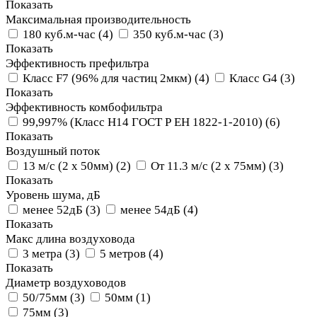
Показать
Максимальная производительность
180 куб.м-час
(
4
)
350 куб.м-час
(
3
)
Показать
Эффективность префильтра
Класс F7 (96% для частиц 2мкм)
(
4
)
Класс G4
(
3
)
Показать
Эффективность комбофильтра
99,997% (Класс Н14 ГОСТ Р ЕН 1822-1-2010)
(
6
)
Показать
Воздушный поток
13 м/с (2 х 50мм)
(
2
)
От 11.3 м/с (2 х 75мм)
(
3
)
Показать
Уровень шума, дБ
менее 52дБ
(
3
)
менее 54дБ
(
4
)
Показать
Макс длина воздуховода
3 метра
(
3
)
5 метров
(
4
)
Показать
Диаметр воздуховодов
50/75мм
(
3
)
50мм
(
1
)
75мм
(
3
)