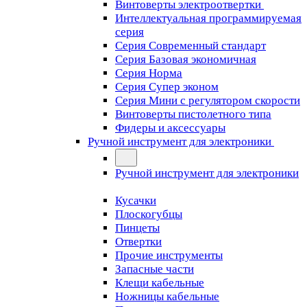
Винтоверты электроотвертки
Интеллектуальная программируемая
серия
Серия Современный стандарт
Серия Базовая экономичная
Серия Норма
Серия Cупер эконом
Серия Мини с регулятором скорости
Винтоверты пистолетного типа
Фидеры и аксессуары
Ручной инструмент для электроники
Ручной инструмент для электроники
Кусачки
Плоскогубцы
Пинцеты
Отвертки
Прочие инструменты
Запасные части
Клещи кабельные
Ножницы кабельные