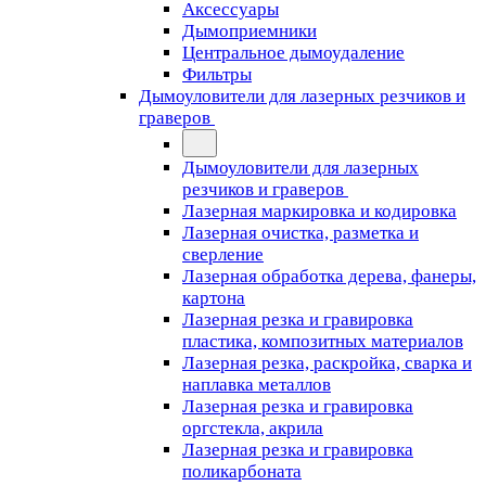
Аксессуары
Дымоприемники
Центральное дымоудаление
Фильтры
Дымоуловители для лазерных резчиков и
граверов
Дымоуловители для лазерных
резчиков и граверов
Лазерная маркировка и кодировка
Лазерная очистка, разметка и
сверление
Лазерная обработка дерева, фанеры,
картона
Лазерная резка и гравировка
пластика, композитных материалов
Лазерная резка, раскройка, сварка и
наплавка металлов
Лазерная резка и гравировка
оргстекла, акрила
Лазерная резка и гравировка
поликарбоната