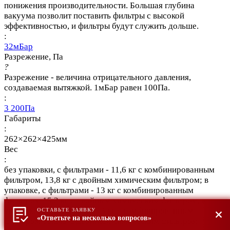
понижения производительности. Большая глубина
вакуума позволит поставить фильтры с высокой
эффективностью, и фильтры будут служить дольше.
:
32мБар
Разрежение, Па
?
Разрежение - величина отрицательного давления,
создаваемая вытяжкой. 1мБар равен 100Па.
:
3 200Па
Габариты
:
262×262×425мм
Вес
:
без упаковки, с фильтрами - 11,6 кг с комбинированным
фильтром, 13,8 кг с двойным химическим фильтром; в
упаковке, с фильтрами - 13 кг с комбинированным
фильтром 15,2 кг с двойным химическим фильтром, в
упаковке, с фильтрами - 13 кг с комбинированным
ОСТАВЬТЕ ЗАЯВКУ
«Ответьте на несколько вопросов»
фильтром 15,2 кг с двойным химическим фильтром