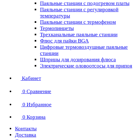
Паяльные станции с подогревом платы
Паяльные станции с регулировкой
температуры
Паяльные станции с термофеном
Термопинцеты
Трехканальные паяльные станции
Флюс для пайки BGA
Цифровые термовоздушные паяльные
станции
Шприцы для дозирования флюса
Электрические оловоотсосы для припоя
Кабинет
0
Сравнение
0
Избранное
0
Корзина
Контакты
Доставка