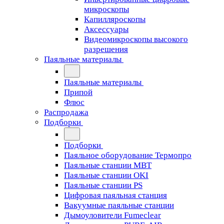
микроскопы
Капилляроскопы
Аксессуары
Видеомикроскопы высокого
разрешения
Паяльные материалы
Паяльные материалы
Припой
Флюс
Распродажа
Подборки
Подборки
Паяльное оборудование Термопро
Паяльные станции MBT
Паяльные станции OKI
Паяльные станции PS
Цифровая паяльная станция
Вакуумные паяльные станции
Дымоуловители Fumeclear