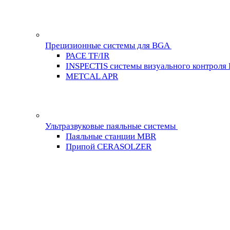
Прецизионные системы для BGA
PACE TF/IR
INSPECTIS системы визуального контроля
METCAL APR
Ультразвуковые паяльные системы
Паяльные станции MBR
Припой CERASOLZER