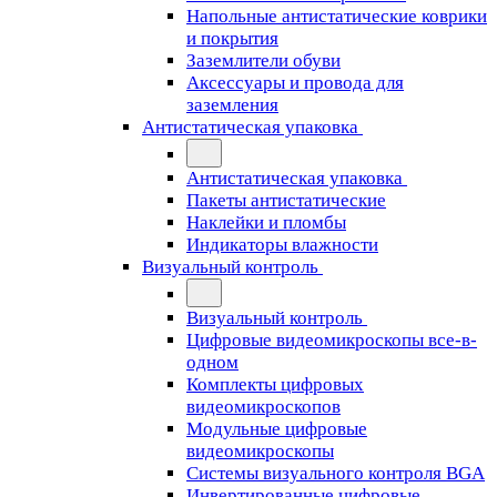
Напольные антистатические коврики
и покрытия
Заземлители обуви
Аксессуары и провода для
заземления
Антистатическая упаковка
Антистатическая упаковка
Пакеты антистатические
Наклейки и пломбы
Индикаторы влажности
Визуальный контроль
Визуальный контроль
Цифровые видеомикроскопы все-в-
одном
Комплекты цифровых
видеомикроскопов
Модульные цифровые
видеомикроскопы
Cистемы визуального контроля BGA
Инвертированные цифровые