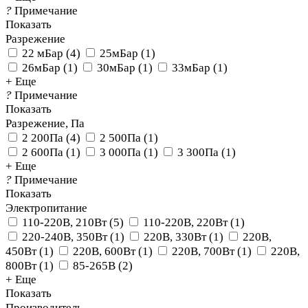
?
Примечание
Показать
Разрежение
22 мБар
(
4
)
25мБар
(
1
)
26мБар
(
1
)
30мБар
(
1
)
33мБар
(
1
)
+ Еще
?
Примечание
Показать
Разрежение, Па
2 200Па
(
4
)
2 500Па
(
1
)
2 600Па
(
1
)
3 000Па
(
1
)
3 300Па
(
1
)
+ Еще
?
Примечание
Показать
Электропитание
110-220В, 210Вт
(
5
)
110-220В, 220Вт
(
1
)
220-240В, 350Вт
(
1
)
220В, 330Вт
(
1
)
220В,
450Вт
(
1
)
220В, 600Вт
(
1
)
220В, 700Вт
(
1
)
220В,
800Вт
(
1
)
85-265В
(
2
)
+ Еще
Показать
Производитель