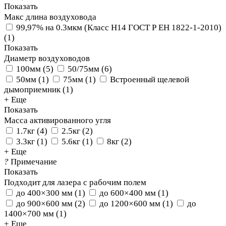
Показать
Макс длина воздуховода
99,97% на 0.3мкм (Класс Н14 ГОСТ Р ЕН 1822-1-2010)
(
1
)
Показать
Диаметр воздуховодов
100мм
(
5
)
50/75мм
(
6
)
50мм
(
1
)
75мм
(
1
)
Встроенный щелевой
дымоприемник
(
1
)
+ Еще
Показать
Масса активированного угля
1.7кг
(
4
)
2.5кг
(
2
)
3.3кг
(
1
)
5.6кг
(
1
)
8кг
(
2
)
+ Еще
?
Примечание
Показать
Подходит для лазера с рабочим полем
до 400×300 мм
(
1
)
до 600×400 мм
(
1
)
до 900×600 мм
(
2
)
до 1200×600 мм
(
1
)
до
1400×700 мм
(
1
)
+ Еще