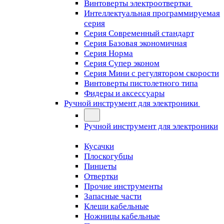
Винтоверты электроотвертки
Интеллектуальная программируемая
серия
Серия Современный стандарт
Серия Базовая экономичная
Серия Норма
Серия Cупер эконом
Серия Мини с регулятором скорости
Винтоверты пистолетного типа
Фидеры и аксессуары
Ручной инструмент для электроники
Ручной инструмент для электроники
Кусачки
Плоскогубцы
Пинцеты
Отвертки
Прочие инструменты
Запасные части
Клещи кабельные
Ножницы кабельные