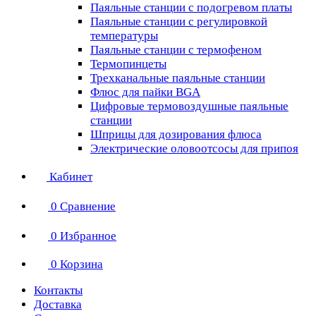
Паяльные станции с подогревом платы
Паяльные станции с регулировкой
температуры
Паяльные станции с термофеном
Термопинцеты
Трехканальные паяльные станции
Флюс для пайки BGA
Цифровые термовоздушные паяльные
станции
Шприцы для дозирования флюса
Электрические оловоотсосы для припоя
Кабинет
0
Сравнение
0
Избранное
0
Корзина
Контакты
Доставка