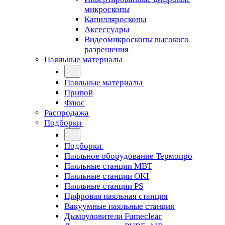
микроскопы
Капилляроскопы
Аксессуары
Видеомикроскопы высокого
разрешения
Паяльные материалы
Паяльные материалы
Припой
Флюс
Распродажа
Подборки
Подборки
Паяльное оборудование Термопро
Паяльные станции MBT
Паяльные станции OKI
Паяльные станции PS
Цифровая паяльная станция
Вакуумные паяльные станции
Дымоуловители Fumeclear