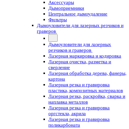
Аксессуары
Дымоприемники
Центральное дымоудаление
Фильтры
Дымоуловители для лазерных резчиков и
граверов
Дымоуловители для лазерных
резчиков и граверов
Лазерная маркировка и кодировка
Лазерная очистка, разметка и
сверление
Лазерная обработка дерева, фанеры,
картона
Лазерная резка и гравировка
пластика, композитных материалов
Лазерная резка, раскройка, сварка и
наплавка металлов
Лазерная резка и гравировка
оргстекла, акрила
Лазерная резка и гравировка
поликарбоната