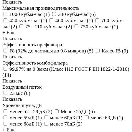
Показать
Максимальная производительность
1000 куб.м-час
(
1
)
330 куб.м-час
(
6
)
450 куб.м-час
(
1
)
460 куб.м-час
(
1
)
700 куб.м-
час
(
2
)
75 - 110 куб.м-час
(
2
)
750 куб.м-час
(
1
)
+ Еще
Показать
Эффективность префильтра
F8 (92% до частицы до 0.8 микрон)
(
5
)
Класс F5
(
9
)
Показать
Эффективность комбофильтра
99,97% на 0.3мкм (Класс Н13 ГОСТ Р ЕН 1822-1-2010)
(
14
)
Показать
Воздушный поток
23 м/с
(
6
)
Показать
Уровень шума, дБ
менее 52 - 59 дБ
(
2
)
Менее 55Дб
(
6
)
менее 59дБ
(
1
)
менее 60дБ
(
1
)
менее 63дБ
(
1
)
менее 68дБ
(
1
)
менее 70дБ
(
2
)
+ Еще