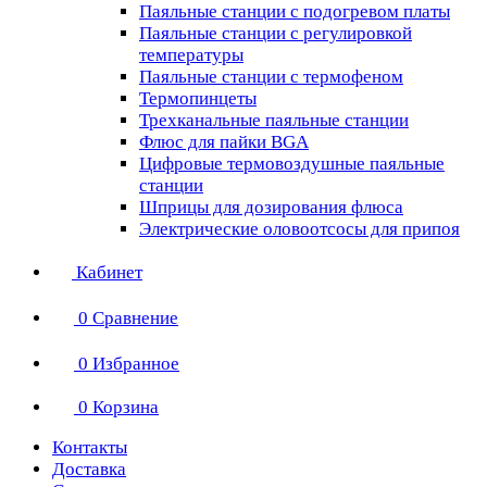
Паяльные станции с подогревом платы
Паяльные станции с регулировкой
температуры
Паяльные станции с термофеном
Термопинцеты
Трехканальные паяльные станции
Флюс для пайки BGA
Цифровые термовоздушные паяльные
станции
Шприцы для дозирования флюса
Электрические оловоотсосы для припоя
Кабинет
0
Сравнение
0
Избранное
0
Корзина
Контакты
Доставка