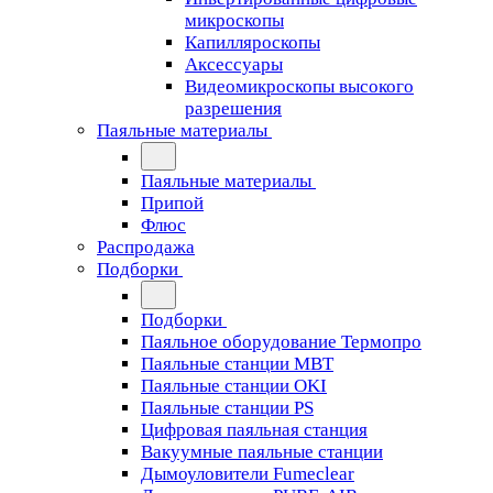
микроскопы
Капилляроскопы
Аксессуары
Видеомикроскопы высокого
разрешения
Паяльные материалы
Паяльные материалы
Припой
Флюс
Распродажа
Подборки
Подборки
Паяльное оборудование Термопро
Паяльные станции MBT
Паяльные станции OKI
Паяльные станции PS
Цифровая паяльная станция
Вакуумные паяльные станции
Дымоуловители Fumeclear