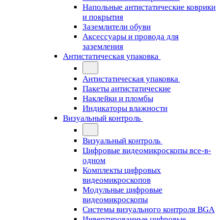
Напольные антистатические коврики
и покрытия
Заземлители обуви
Аксессуары и провода для
заземления
Антистатическая упаковка
Антистатическая упаковка
Пакеты антистатические
Наклейки и пломбы
Индикаторы влажности
Визуальный контроль
Визуальный контроль
Цифровые видеомикроскопы все-в-
одном
Комплекты цифровых
видеомикроскопов
Модульные цифровые
видеомикроскопы
Cистемы визуального контроля BGA
Инвертированные цифровые