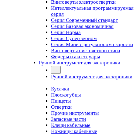
Винтоверты электроотвертки
Интеллектуальная программируемая
серия
Серия Современный стандарт
Серия Базовая экономичная
Серия Норма
Серия Cупер эконом
Серия Мини с регулятором скорости
Винтоверты пистолетного типа
Фидеры и аксессуары
Ручной инструмент для электроники
Ручной инструмент для электроники
Кусачки
Плоскогубцы
Пинцеты
Отвертки
Прочие инструменты
Запасные части
Клещи кабельные
Ножницы кабельные