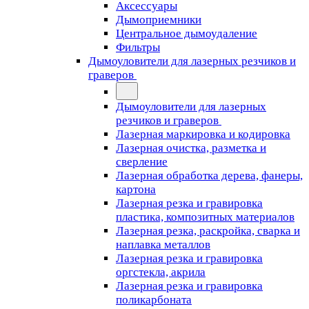
Аксессуары
Дымоприемники
Центральное дымоудаление
Фильтры
Дымоуловители для лазерных резчиков и
граверов
Дымоуловители для лазерных
резчиков и граверов
Лазерная маркировка и кодировка
Лазерная очистка, разметка и
сверление
Лазерная обработка дерева, фанеры,
картона
Лазерная резка и гравировка
пластика, композитных материалов
Лазерная резка, раскройка, сварка и
наплавка металлов
Лазерная резка и гравировка
оргстекла, акрила
Лазерная резка и гравировка
поликарбоната