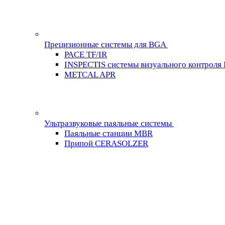
Прецизионные системы для BGA
PACE TF/IR
INSPECTIS системы визуального контроля
METCAL APR
Ультразвуковые паяльные системы
Паяльные станции MBR
Припой CERASOLZER