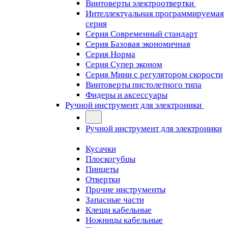
Винтоверты электроотвертки
Интеллектуальная программируемая
серия
Серия Современный стандарт
Серия Базовая экономичная
Серия Норма
Серия Cупер эконом
Серия Мини с регулятором скорости
Винтоверты пистолетного типа
Фидеры и аксессуары
Ручной инструмент для электроники
Ручной инструмент для электроники
Кусачки
Плоскогубцы
Пинцеты
Отвертки
Прочие инструменты
Запасные части
Клещи кабельные
Ножницы кабельные