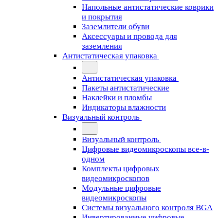
Напольные антистатические коврики
и покрытия
Заземлители обуви
Аксессуары и провода для
заземления
Антистатическая упаковка
Антистатическая упаковка
Пакеты антистатические
Наклейки и пломбы
Индикаторы влажности
Визуальный контроль
Визуальный контроль
Цифровые видеомикроскопы все-в-
одном
Комплекты цифровых
видеомикроскопов
Модульные цифровые
видеомикроскопы
Cистемы визуального контроля BGA
Инвертированные цифровые