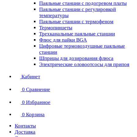
Паяльные станции с подогревом платы
Паяльные станции с регулировкой
температуры
Паяльные станции с термофеном
Термопинцеты
Трехканальные паяльные станции
Флюс для пайки BGA
Цифровые термовоздушные паяльные
станции
Шприцы для дозирования флюса
Электрические оловоотсосы для припоя
Кабинет
0
Сравнение
0
Избранное
0
Корзина
Контакты
Доставка