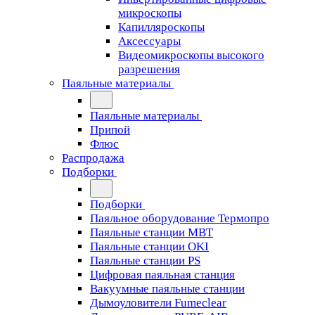
микроскопы
Капилляроскопы
Аксессуары
Видеомикроскопы высокого
разрешения
Паяльные материалы
Паяльные материалы
Припой
Флюс
Распродажа
Подборки
Подборки
Паяльное оборудование Термопро
Паяльные станции MBT
Паяльные станции OKI
Паяльные станции PS
Цифровая паяльная станция
Вакуумные паяльные станции
Дымоуловители Fumeclear