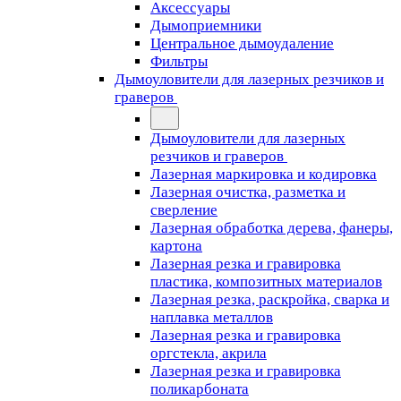
Аксессуары
Дымоприемники
Центральное дымоудаление
Фильтры
Дымоуловители для лазерных резчиков и
граверов
Дымоуловители для лазерных
резчиков и граверов
Лазерная маркировка и кодировка
Лазерная очистка, разметка и
сверление
Лазерная обработка дерева, фанеры,
картона
Лазерная резка и гравировка
пластика, композитных материалов
Лазерная резка, раскройка, сварка и
наплавка металлов
Лазерная резка и гравировка
оргстекла, акрила
Лазерная резка и гравировка
поликарбоната