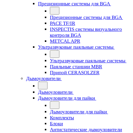
Прецизионные системы для BGA
Прецизионные системы для BGA
PACE TF/IR
INSPECTIS системы визуального
контроля BGA
METCAL APR
Ультразвуковые паяльные системы
Ультразвуковые паяльные системы
Паяльные станции MBR
Припой CERASOLZER
Дымоуловители
Дымоуловители
Дымоуловители для пайки
Дымоуловители для пайки
Комплекты
Блоки
Антистатические дымоуловители