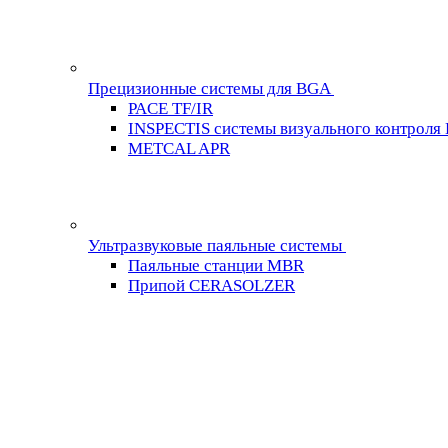
Прецизионные системы для BGA
PACE TF/IR
INSPECTIS системы визуального контроля
METCAL APR
Ультразвуковые паяльные системы
Паяльные станции MBR
Припой CERASOLZER