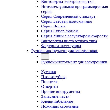
Винтоверты электроотвертки
Интеллектуальная программируемая
серия
Серия Современный стандарт
Серия Базовая экономичная
Серия Норма
Серия Cупер эконом
Серия Мини с регулятором скорости
Винтоверты пистолетного типа
Фидеры и аксессуары
Ручной инструмент для электроники
Ручной инструмент для электроники
Кусачки
Плоскогубцы
Пинцеты
Отвертки
Прочие инструменты
Запасные части
Клещи кабельные
Ножницы кабельные