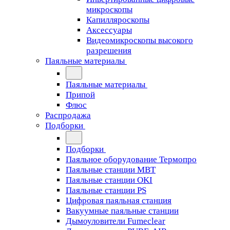
микроскопы
Капилляроскопы
Аксессуары
Видеомикроскопы высокого
разрешения
Паяльные материалы
Паяльные материалы
Припой
Флюс
Распродажа
Подборки
Подборки
Паяльное оборудование Термопро
Паяльные станции MBT
Паяльные станции OKI
Паяльные станции PS
Цифровая паяльная станция
Вакуумные паяльные станции
Дымоуловители Fumeclear