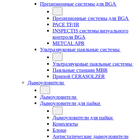
Прецизионные системы для BGA
Прецизионные системы для BGA
PACE TF/IR
INSPECTIS системы визуального
контроля BGA
METCAL APR
Ультразвуковые паяльные системы
Ультразвуковые паяльные системы
Паяльные станции MBR
Припой CERASOLZER
Дымоуловители
Дымоуловители
Дымоуловители для пайки
Дымоуловители для пайки
Комплекты
Блоки
Антистатические дымоуловители