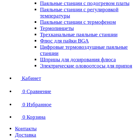
Паяльные станции с подогревом платы
Паяльные станции с регулировкой
температуры
Паяльные станции с термофеном
Термопинцеты
Трехканальные паяльные станции
Флюс для пайки BGA
Цифровые термовоздушные паяльные
станции
Шприцы для дозирования флюса
Электрические оловоотсосы для припоя
Кабинет
0
Сравнение
0
Избранное
0
Корзина
Контакты
Доставка