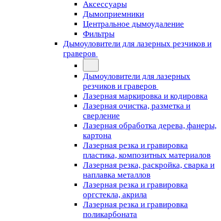
Аксессуары
Дымоприемники
Центральное дымоудаление
Фильтры
Дымоуловители для лазерных резчиков и
граверов
Дымоуловители для лазерных
резчиков и граверов
Лазерная маркировка и кодировка
Лазерная очистка, разметка и
сверление
Лазерная обработка дерева, фанеры,
картона
Лазерная резка и гравировка
пластика, композитных материалов
Лазерная резка, раскройка, сварка и
наплавка металлов
Лазерная резка и гравировка
оргстекла, акрила
Лазерная резка и гравировка
поликарбоната