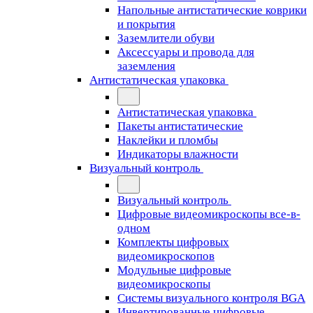
Напольные антистатические коврики
и покрытия
Заземлители обуви
Аксессуары и провода для
заземления
Антистатическая упаковка
Антистатическая упаковка
Пакеты антистатические
Наклейки и пломбы
Индикаторы влажности
Визуальный контроль
Визуальный контроль
Цифровые видеомикроскопы все-в-
одном
Комплекты цифровых
видеомикроскопов
Модульные цифровые
видеомикроскопы
Cистемы визуального контроля BGA
Инвертированные цифровые