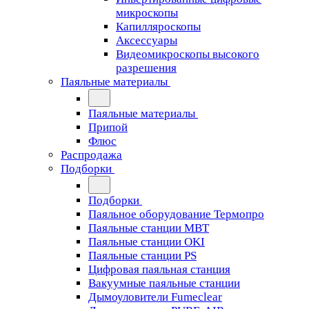
микроскопы
Капилляроскопы
Аксессуары
Видеомикроскопы высокого
разрешения
Паяльные материалы
Паяльные материалы
Припой
Флюс
Распродажа
Подборки
Подборки
Паяльное оборудование Термопро
Паяльные станции MBT
Паяльные станции OKI
Паяльные станции PS
Цифровая паяльная станция
Вакуумные паяльные станции
Дымоуловители Fumeclear