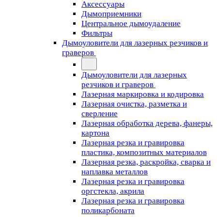
Аксессуары
Дымоприемники
Центральное дымоудаление
Фильтры
Дымоуловители для лазерных резчиков и
граверов
Дымоуловители для лазерных
резчиков и граверов
Лазерная маркировка и кодировка
Лазерная очистка, разметка и
сверление
Лазерная обработка дерева, фанеры,
картона
Лазерная резка и гравировка
пластика, композитных материалов
Лазерная резка, раскройка, сварка и
наплавка металлов
Лазерная резка и гравировка
оргстекла, акрила
Лазерная резка и гравировка
поликарбоната