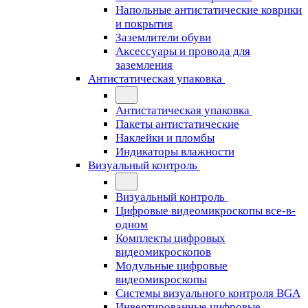
Напольные антистатические коврики
и покрытия
Заземлители обуви
Аксессуары и провода для
заземления
Антистатическая упаковка
Антистатическая упаковка
Пакеты антистатические
Наклейки и пломбы
Индикаторы влажности
Визуальный контроль
Визуальный контроль
Цифровые видеомикроскопы все-в-
одном
Комплекты цифровых
видеомикроскопов
Модульные цифровые
видеомикроскопы
Cистемы визуального контроля BGA
Инвертированные цифровые