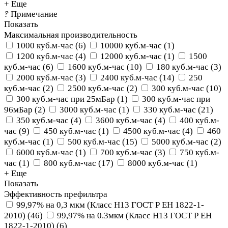
+ Еще
?
Примечание
Показать
Максимальная производительность
1000 куб.м-час
(
6
)
10000 куб.м-час
(
1
)
1200 куб.м-час
(
4
)
12000 куб.м-час
(
1
)
1500
куб.м-час
(
6
)
1600 куб.м-час
(
10
)
180 куб.м-час
(
3
)
2000 куб.м-час
(
3
)
2400 куб.м-час
(
14
)
250
куб.м-час
(
2
)
2500 куб.м-час
(
2
)
300 куб.м-час
(
10
)
300 куб.м-час при 25мБар
(
1
)
300 куб.м-час при
96мБар
(
2
)
3000 куб.м-час
(
1
)
330 куб.м-час
(
21
)
350 куб.м-час
(
4
)
3600 куб.м-час
(
4
)
400 куб.м-
час
(
9
)
450 куб.м-час
(
1
)
4500 куб.м-час
(
4
)
460
куб.м-час
(
1
)
500 куб.м-час
(
15
)
5000 куб.м-час
(
2
)
6000 куб.м-час
(
1
)
700 куб.м-час
(
3
)
750 куб.м-
час
(
1
)
800 куб.м-час
(
17
)
8000 куб.м-час
(
1
)
+ Еще
Показать
Эффективность префильтра
99,97% на 0,3 мкм (Класс Н13 ГОСТ Р ЕН 1822-1-
2010)
(
46
)
99,97% на 0.3мкм (Класс Н13 ГОСТ Р ЕН
1822-1-2010)
(
6
)