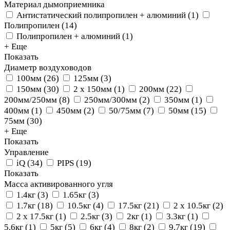
Материал дымоприемника
Антистатический полипропилен + алюминий
(
1
)
Полипропилен
(
14
)
Полипропилен + алюминий
(
1
)
+ Еще
Показать
Диаметр воздуховодов
100мм
(
26
)
125мм
(
3
)
150мм
(
30
)
2 х 150мм
(
1
)
200мм
(
22
)
200мм/250мм
(
8
)
250мм/300мм
(
2
)
350мм
(
1
)
400мм
(
1
)
450мм
(
2
)
50/75мм
(
7
)
50мм
(
15
)
75мм
(
30
)
+ Еще
Показать
Управление
iQ
(
34
)
PIPS
(
19
)
Показать
Масса активированного угля
1.4кг
(
3
)
1.65кг
(
3
)
1.7кг
(
18
)
10.5кг
(
4
)
17.5кг
(
21
)
2 х 10.5кг
(
2
)
2 х 17.5кг
(
1
)
2.5кг
(
3
)
2кг
(
1
)
3.3кг
(
1
)
5.6кг
(
1
)
5кг
(
5
)
6кг
(
4
)
8кг
(
2
)
9.7кг
(
19
)