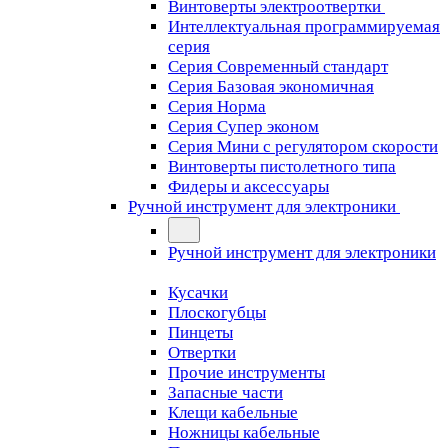
Винтоверты электроотвертки
Интеллектуальная программируемая
серия
Серия Современный стандарт
Серия Базовая экономичная
Серия Норма
Серия Cупер эконом
Серия Мини с регулятором скорости
Винтоверты пистолетного типа
Фидеры и аксессуары
Ручной инструмент для электроники
Ручной инструмент для электроники
Кусачки
Плоскогубцы
Пинцеты
Отвертки
Прочие инструменты
Запасные части
Клещи кабельные
Ножницы кабельные