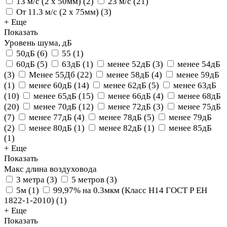
13 м/с (2 х 50мм)
(
2
)
23 м/с
(
21
)
От 11.3 м/с (2 х 75мм)
(
3
)
+ Еще
Показать
Уровень шума, дБ
50дБ
(
6
)
55
(
1
)
60дБ
(
5
)
63дБ
(
1
)
менее 52дБ
(
3
)
менее 54дБ
(
3
)
Менее 55Дб
(
22
)
менее 58дБ
(
4
)
менее 59дБ
(
1
)
менее 60дБ
(
14
)
менее 62дБ
(
5
)
менее 63дБ
(
10
)
менее 65дБ
(
15
)
менее 66дБ
(
4
)
менее 68дБ
(
20
)
менее 70дБ
(
12
)
менее 72дБ
(
3
)
менее 75дБ
(
7
)
менее 77дБ
(
4
)
менее 78дБ
(
5
)
менее 79дБ
(
2
)
менее 80дБ
(
1
)
менее 82дБ
(
1
)
менее 85дБ
(
1
)
+ Еще
Показать
Макс длина воздуховода
3 метра
(
3
)
5 метров
(
3
)
5м
(
1
)
99,97% на 0.3мкм (Класс Н14 ГОСТ Р ЕН
1822-1-2010)
(
1
)
+ Еще
Показать