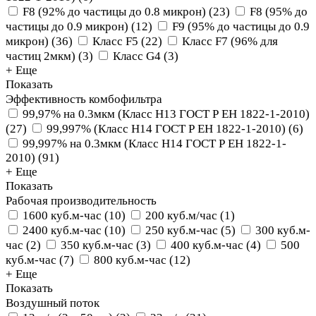
F8 (92% до частицы до 0.8 микрон)
(
23
)
F8 (95% до
частицы до 0.9 микрон)
(
12
)
F9 (95% до частицы до 0.9
микрон)
(
36
)
Класс F5
(
22
)
Класс F7 (96% для
частиц 2мкм)
(
3
)
Класс G4
(
3
)
+ Еще
Показать
Эффективность комбофильтра
99,97% на 0.3мкм (Класс Н13 ГОСТ Р ЕН 1822-1-2010)
(
27
)
99,997% (Класс Н14 ГОСТ Р ЕН 1822-1-2010)
(
6
)
99,997% на 0.3мкм (Класс Н14 ГОСТ Р ЕН 1822-1-
2010)
(
91
)
+ Еще
Показать
Рабочая производительность
1600 куб.м-час
(
10
)
200 куб.м/час
(
1
)
2400 куб.м-час
(
10
)
250 куб.м-час
(
5
)
300 куб.м-
час
(
2
)
350 куб.м-час
(
3
)
400 куб.м-час
(
4
)
500
куб.м-час
(
7
)
800 куб.м-час
(
12
)
+ Еще
Показать
Воздушный поток