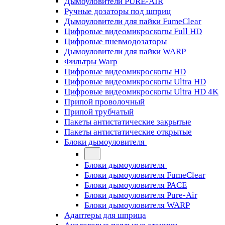
Дымоуловители PURE-AIR
Ручные дозаторы под шприц
Дымоуловители для пайки FumeClear
Цифровые видеомикроскопы Full HD
Цифровые пневмодозаторы
Дымоуловители для пайки WARP
Фильтры Warp
Цифровые видеомикроскопы HD
Цифровые видеомикроскопы Ultra HD
Цифровые видеомикроскопы Ultra HD 4K
Припой проволочный
Припой трубчатый
Пакеты антистатические закрытые
Пакеты антистатические открытые
Блоки дымоуловителя
Блоки дымоуловителя
Блоки дымоуловителя FumeClear
Блоки дымоуловителя PACE
Блоки дымоуловителя Pure-Air
Блоки дымоуловителя WARP
Адаптеры для шприца