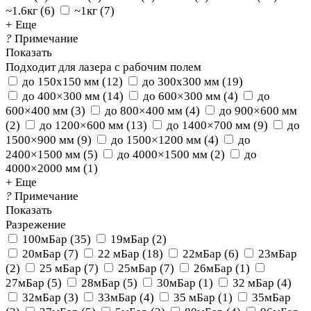
~1.6кг
(
6
)
~1кг
(
7
)
+ Еще
?
Примечание
Показать
Подходит для лазера с рабочим полем
до 150x150 мм
(
12
)
до 300x300 мм
(
19
)
до 400×300 мм
(
14
)
до 600×300 мм
(
4
)
до
600×400 мм
(
3
)
до 800×400 мм
(
4
)
до 900×600 мм
(
2
)
до 1200×600 мм
(
13
)
до 1400×700 мм
(
9
)
до
1500×900 мм
(
9
)
до 1500×1200 мм
(
4
)
до
2400×1500 мм
(
5
)
до 4000×1500 мм
(
2
)
до
4000×2000 мм
(
1
)
+ Еще
?
Примечание
Показать
Разрежение
100мБар
(
35
)
19мБар
(
2
)
20мБар
(
7
)
22 мБар
(
18
)
22мБар
(
6
)
23мБар
(
2
)
25 мБар
(
7
)
25мБар
(
7
)
26мБар
(
1
)
27мБар
(
5
)
28мБар
(
5
)
30мБар
(
1
)
32 мБар
(
4
)
32мБар
(
3
)
33мБар
(
4
)
35 мБар
(
1
)
35мБар