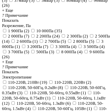
(
3
)
37мБар
(
5
)
5мБар
(
3
)
80мБар
(
4
)
96мБар
(
26
)
+ Еще
?
Примечание
Показать
Разрежение, Па
1 900Па
(
2
)
10 000Па
(
35
)
2 000Па
(
7
)
2 200Па
(
24
)
2 300Па
(
2
)
2 500Па
(
14
)
2 600Па
(
1
)
2 700Па
(
5
)
2 800Па
(
5
)
3
000Па
(
1
)
3 200Па
(
7
)
3 300Па
(
4
)
3 500Па
(
4
)
3 700Па
(
5
)
500Па
(
3
)
8 000Па
(
4
)
9 600Па
(
26
)
+ Еще
?
Примечание
Показать
Электропитание
110-220В, 210Вт
(
19
)
110-220В, 220Вт
(
2
)
110-220В, 50-60Гц, 0.2кВт
(
8
)
110-220В, 50-60Гц,
0.35кВт
(
3
)
110-220В, 50-60гц, 0.55кВт
(
1
)
110-
220В, 50-60гц, 0.75кВт
(
1
)
110-220В, 50-60гц, 1.1кВт
(
12
)
110-220В, 50-60гц, 1.3кВт
(
6
)
110-220В, 50-
60гц, 1.5кВт
(
4
)
110-220В, 50-60Гц, 105Вт
(
1
)
110-