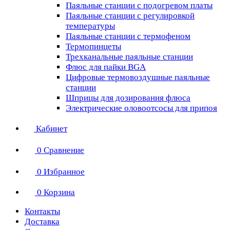
Паяльные станции с подогревом платы
Паяльные станции с регулировкой
температуры
Паяльные станции с термофеном
Термопинцеты
Трехканальные паяльные станции
Флюс для пайки BGA
Цифровые термовоздушные паяльные
станции
Шприцы для дозирования флюса
Электрические оловоотсосы для припоя
Кабинет
0
Сравнение
0
Избранное
0
Корзина
Контакты
Доставка