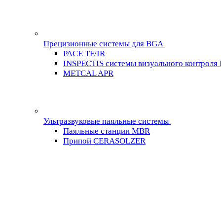
Прецизионные системы для BGA
PACE TF/IR
INSPECTIS системы визуального контроля
METCAL APR
Ультразвуковые паяльные системы
Паяльные станции MBR
Припой CERASOLZER