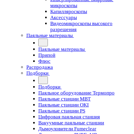
микроскопы
Капилляроскопы
Аксессуары
Видеомикроскопы высокого
разрешения
Паяльные материалы
Паяльные материалы
Припой
Флюс
Распродажа
Подборки
Подборки
Паяльное оборудование Термопро
Паяльные станции MBT
Паяльные станции OKI
Паяльные станции PS
Цифровая паяльная станция
Вакуумные паяльные станции
Дымоуловители Fumeclear