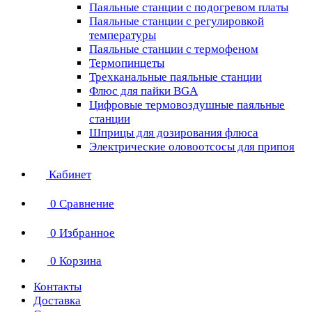
Паяльные станции с подогревом платы
Паяльные станции с регулировкой
температуры
Паяльные станции с термофеном
Термопинцеты
Трехканальные паяльные станции
Флюс для пайки BGA
Цифровые термовоздушные паяльные
станции
Шприцы для дозирования флюса
Электрические оловоотсосы для припоя
Кабинет
0
Сравнение
0
Избранное
0
Корзина
Контакты
Доставка