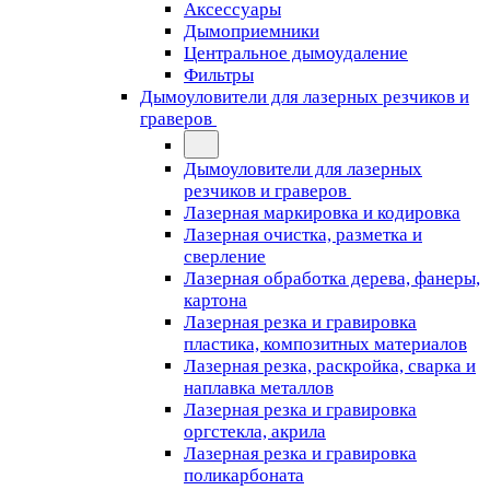
Аксессуары
Дымоприемники
Центральное дымоудаление
Фильтры
Дымоуловители для лазерных резчиков и
граверов
Дымоуловители для лазерных
резчиков и граверов
Лазерная маркировка и кодировка
Лазерная очистка, разметка и
сверление
Лазерная обработка дерева, фанеры,
картона
Лазерная резка и гравировка
пластика, композитных материалов
Лазерная резка, раскройка, сварка и
наплавка металлов
Лазерная резка и гравировка
оргстекла, акрила
Лазерная резка и гравировка
поликарбоната