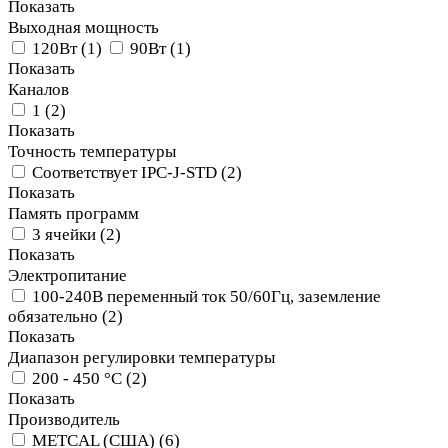
Показать
Выходная мощность
120Вт
(
1
)
90Вт
(
1
)
Показать
Каналов
1
(
2
)
Показать
Точность температуры
Соответствует IPC-J-STD
(
2
)
Показать
Память программ
3 ячейки
(
2
)
Показать
Электропитание
100-240В переменный ток 50/60Гц, заземление
обязательно
(
2
)
Показать
Диапазон регулировки температуры
200 - 450 °C
(
2
)
Показать
Производитель
METCAL (США)
(
6
)