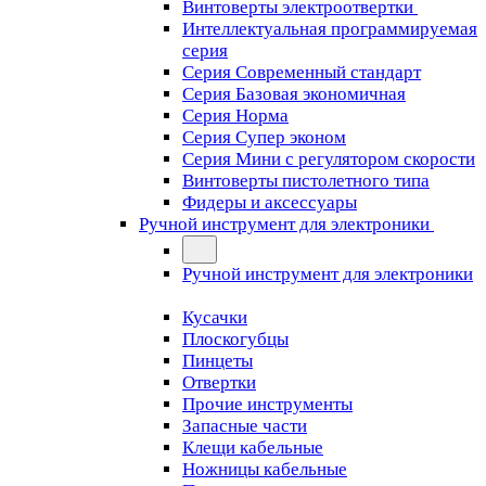
Винтоверты электроотвертки
Интеллектуальная программируемая
серия
Серия Современный стандарт
Серия Базовая экономичная
Серия Норма
Серия Cупер эконом
Серия Мини с регулятором скорости
Винтоверты пистолетного типа
Фидеры и аксессуары
Ручной инструмент для электроники
Ручной инструмент для электроники
Кусачки
Плоскогубцы
Пинцеты
Отвертки
Прочие инструменты
Запасные части
Клещи кабельные
Ножницы кабельные