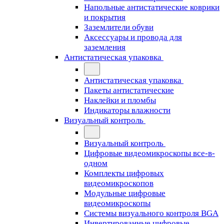
Напольные антистатические коврики
и покрытия
Заземлители обуви
Аксессуары и провода для
заземления
Антистатическая упаковка
Антистатическая упаковка
Пакеты антистатические
Наклейки и пломбы
Индикаторы влажности
Визуальный контроль
Визуальный контроль
Цифровые видеомикроскопы все-в-
одном
Комплекты цифровых
видеомикроскопов
Модульные цифровые
видеомикроскопы
Cистемы визуального контроля BGA
Инвертированные цифровые