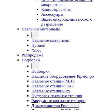
микроскопы
Капилляроскопы
Аксессуары
Видеомикроскопы высокого
разрешения
Паяльные материалы
Паяльные материалы
Припой
Флюс
Распродажа
Подборки
Подборки
Паяльное оборудование Термопро
Паяльные станции MBT
Паяльные станции OKI
Паяльные станции PS
Цифровая паяльная станция
Вакуумные паяльные станции
Дымоуловители Fumeclear