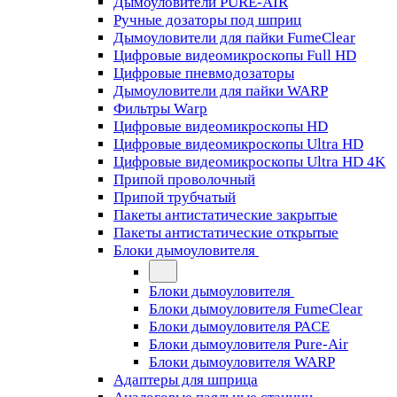
Дымоуловители PURE-AIR
Ручные дозаторы под шприц
Дымоуловители для пайки FumeClear
Цифровые видеомикроскопы Full HD
Цифровые пневмодозаторы
Дымоуловители для пайки WARP
Фильтры Warp
Цифровые видеомикроскопы HD
Цифровые видеомикроскопы Ultra HD
Цифровые видеомикроскопы Ultra HD 4K
Припой проволочный
Припой трубчатый
Пакеты антистатические закрытые
Пакеты антистатические открытые
Блоки дымоуловителя
Блоки дымоуловителя
Блоки дымоуловителя FumeClear
Блоки дымоуловителя PACE
Блоки дымоуловителя Pure-Air
Блоки дымоуловителя WARP
Адаптеры для шприца