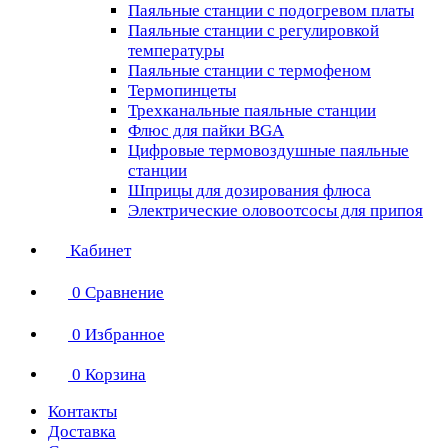
Паяльные станции с подогревом платы
Паяльные станции с регулировкой
температуры
Паяльные станции с термофеном
Термопинцеты
Трехканальные паяльные станции
Флюс для пайки BGA
Цифровые термовоздушные паяльные
станции
Шприцы для дозирования флюса
Электрические оловоотсосы для припоя
Кабинет
0
Сравнение
0
Избранное
0
Корзина
Контакты
Доставка