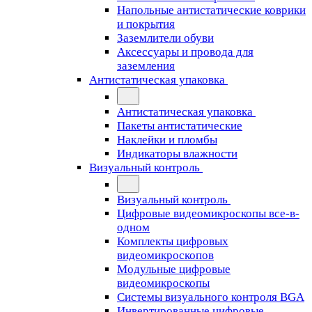
Напольные антистатические коврики
и покрытия
Заземлители обуви
Аксессуары и провода для
заземления
Антистатическая упаковка
Антистатическая упаковка
Пакеты антистатические
Наклейки и пломбы
Индикаторы влажности
Визуальный контроль
Визуальный контроль
Цифровые видеомикроскопы все-в-
одном
Комплекты цифровых
видеомикроскопов
Модульные цифровые
видеомикроскопы
Cистемы визуального контроля BGA
Инвертированные цифровые