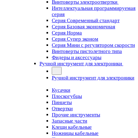
Винтоверты электроотвертки
Интеллектуальная программируемая
серия
Серия Современный стандарт
Серия Базовая экономичная
Серия Норма
Серия Cупер эконом
Серия Мини с регулятором скорости
Винтоверты пистолетного типа
Фидеры и аксессуары
Ручной инструмент для электроники
Ручной инструмент для электроники
Кусачки
Плоскогубцы
Пинцеты
Отвертки
Прочие инструменты
Запасные части
Клещи кабельные
Ножницы кабельные