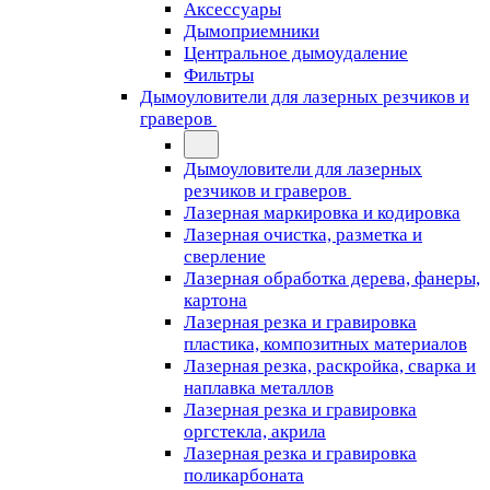
Аксессуары
Дымоприемники
Центральное дымоудаление
Фильтры
Дымоуловители для лазерных резчиков и
граверов
Дымоуловители для лазерных
резчиков и граверов
Лазерная маркировка и кодировка
Лазерная очистка, разметка и
сверление
Лазерная обработка дерева, фанеры,
картона
Лазерная резка и гравировка
пластика, композитных материалов
Лазерная резка, раскройка, сварка и
наплавка металлов
Лазерная резка и гравировка
оргстекла, акрила
Лазерная резка и гравировка
поликарбоната