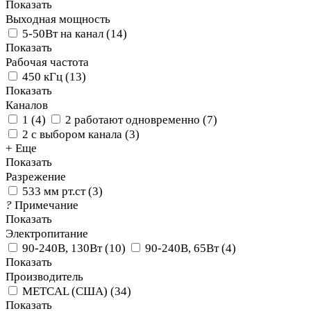
Показать
Выходная мощность
5-50Вт на канал
(
14
)
Показать
Рабочая частота
450 кГц
(
13
)
Показать
Каналов
1
(
4
)
2 работают одновременно
(
7
)
2 с выбором канала
(
3
)
+ Еще
Показать
Разрежение
533 мм рт.ст
(
3
)
?
Примечание
Показать
Электропитание
90-240В, 130Вт
(
10
)
90-240В, 65Вт
(
4
)
Показать
Производитель
METCAL (США)
(
34
)
Показать