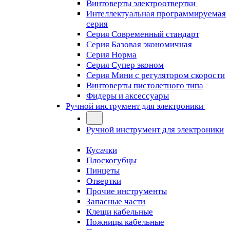
Винтоверты электроотвертки
Интеллектуальная программируемая
серия
Серия Современный стандарт
Серия Базовая экономичная
Серия Норма
Серия Cупер эконом
Серия Мини с регулятором скорости
Винтоверты пистолетного типа
Фидеры и аксессуары
Ручной инструмент для электроники
Ручной инструмент для электроники
Кусачки
Плоскогубцы
Пинцеты
Отвертки
Прочие инструменты
Запасные части
Клещи кабельные
Ножницы кабельные