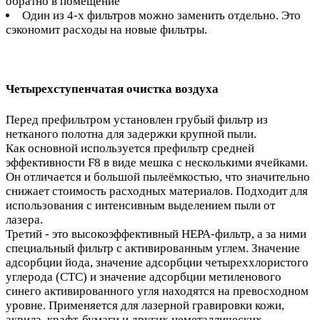
обратно в помещение
Один из 4-х фильтров можно заменить отдельно. Это
сэкономит расходы на новые фильтры.
Четырехступенчатая очистка воздуха
Перед префильтром установлен грубый фильтр из
нетканого полотна для задержки крупной пыли.
Как основной используется префильтр средней
эффективности F8 в виде мешка с несколькими ячейками.
Он отличается и большой пылеёмкостью, что значительно
снижает стоимость расходных материалов. Подходит для
использования с интенсивным выделением пыли от
лазера.
Третий - это высокоэффективный HEPA-фильтр, а за ними
специальный фильтр с активированным углем. Значение
адсорбции йода, значение адсорбции четыреххлористого
углерода (CTC) и значение адсорбции метиленового
синего активированного угля находятся на превосходном
уровне. Применяется для лазерной гравировки кожи,
акрила, крафт-бумаги и других неметаллических