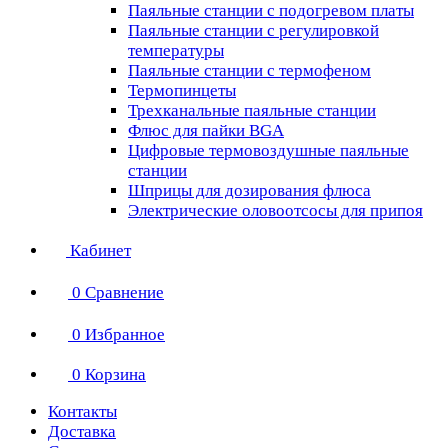
Паяльные станции с подогревом платы
Паяльные станции с регулировкой
температуры
Паяльные станции с термофеном
Термопинцеты
Трехканальные паяльные станции
Флюс для пайки BGA
Цифровые термовоздушные паяльные
станции
Шприцы для дозирования флюса
Электрические оловоотсосы для припоя
Кабинет
0
Сравнение
0
Избранное
0
Корзина
Контакты
Доставка