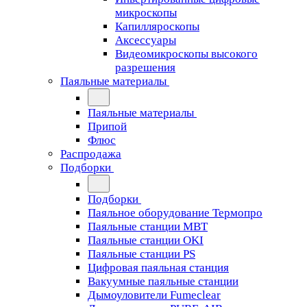
микроскопы
Капилляроскопы
Аксессуары
Видеомикроскопы высокого
разрешения
Паяльные материалы
Паяльные материалы
Припой
Флюс
Распродажа
Подборки
Подборки
Паяльное оборудование Термопро
Паяльные станции MBT
Паяльные станции OKI
Паяльные станции PS
Цифровая паяльная станция
Вакуумные паяльные станции
Дымоуловители Fumeclear