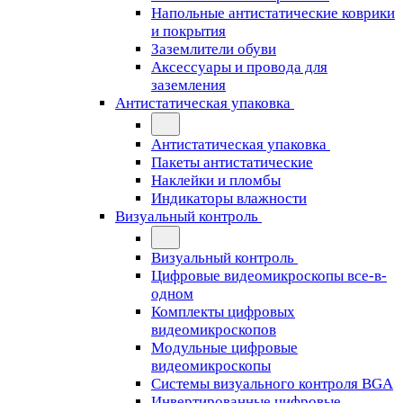
Напольные антистатические коврики
и покрытия
Заземлители обуви
Аксессуары и провода для
заземления
Антистатическая упаковка
Антистатическая упаковка
Пакеты антистатические
Наклейки и пломбы
Индикаторы влажности
Визуальный контроль
Визуальный контроль
Цифровые видеомикроскопы все-в-
одном
Комплекты цифровых
видеомикроскопов
Модульные цифровые
видеомикроскопы
Cистемы визуального контроля BGA
Инвертированные цифровые