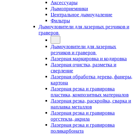
Аксессуары
Дымоприемники
Центральное дымоудаление
Фильтры
Дымоуловители для лазерных резчиков и
граверов
Дымоуловители для лазерных
резчиков и граверов
Лазерная маркировка и кодировка
Лазерная очистка, разметка и
сверление
Лазерная обработка дерева, фанеры,
картона
Лазерная резка и гравировка
пластика, композитных материалов
Лазерная резка, раскройка, сварка и
наплавка металлов
Лазерная резка и гравировка
оргстекла, акрила
Лазерная резка и гравировка
поликарбоната