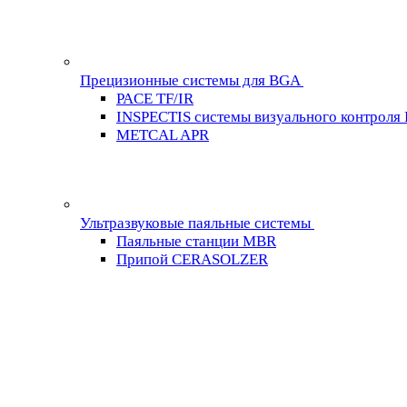
Прецизионные системы для BGA
PACE TF/IR
INSPECTIS системы визуального контроля
METCAL APR
Ультразвуковые паяльные системы
Паяльные станции MBR
Припой CERASOLZER