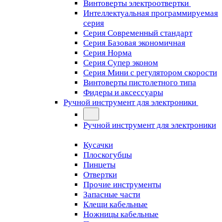
Винтоверты электроотвертки
Интеллектуальная программируемая
серия
Серия Современный стандарт
Серия Базовая экономичная
Серия Норма
Серия Cупер эконом
Серия Мини с регулятором скорости
Винтоверты пистолетного типа
Фидеры и аксессуары
Ручной инструмент для электроники
Ручной инструмент для электроники
Кусачки
Плоскогубцы
Пинцеты
Отвертки
Прочие инструменты
Запасные части
Клещи кабельные
Ножницы кабельные