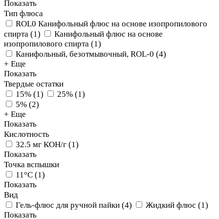
Показать
Тип флюса
ROL0 Канифольный флюс на основе изопропилового
спирта
(
1
)
Канифольный флюс на основе
изопропилового спирта
(
1
)
Канифольный, безотмывочный, ROL-0
(
4
)
+ Еще
Показать
Твердые остатки
15%
(
1
)
25%
(
1
)
5%
(
2
)
+ Еще
Показать
Кислотность
32.5 мг КОН/г
(
1
)
Показать
Точка вспышки
11°C
(
1
)
Показать
Вид
Гель-флюс для ручной пайки
(
4
)
Жидкий флюс
(
1
)
Показать