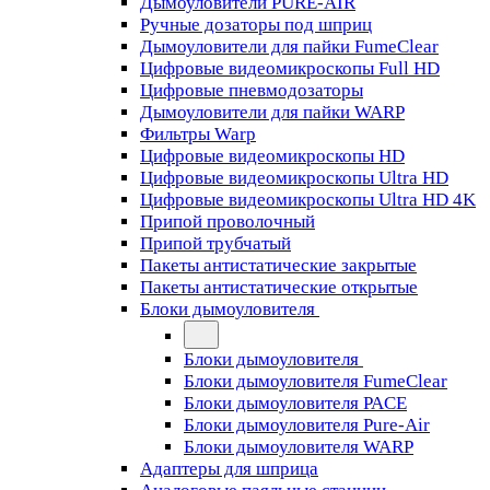
Дымоуловители PURE-AIR
Ручные дозаторы под шприц
Дымоуловители для пайки FumeClear
Цифровые видеомикроскопы Full HD
Цифровые пневмодозаторы
Дымоуловители для пайки WARP
Фильтры Warp
Цифровые видеомикроскопы HD
Цифровые видеомикроскопы Ultra HD
Цифровые видеомикроскопы Ultra HD 4K
Припой проволочный
Припой трубчатый
Пакеты антистатические закрытые
Пакеты антистатические открытые
Блоки дымоуловителя
Блоки дымоуловителя
Блоки дымоуловителя FumeClear
Блоки дымоуловителя PACE
Блоки дымоуловителя Pure-Air
Блоки дымоуловителя WARP
Адаптеры для шприца