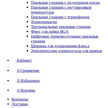
Паяльные станции с подогревом платы
Паяльные станции с регулировкой
температуры
Паяльные станции с термофеном
Термопинцеты
Трехканальные паяльные станции
Флюс для пайки BGA
Цифровые термовоздушные паяльные
станции
Шприцы для дозирования флюса
Электрические оловоотсосы для припоя
Кабинет
0
Сравнение
0
Избранное
0
Корзина
Контакты
Доставка