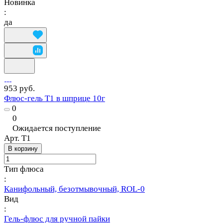
Новинка
:
да
953 руб.
Флюс-гель Т1 в шприце 10г
0
0
Ожидается поступление
Арт.
Т1
В корзину
Тип флюса
:
Канифольный, безотмывочный, ROL-0
Вид
:
Гель-флюс для ручной пайки