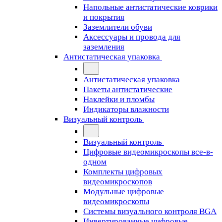
Напольные антистатические коврики
и покрытия
Заземлители обуви
Аксессуары и провода для
заземления
Антистатическая упаковка
Антистатическая упаковка
Пакеты антистатические
Наклейки и пломбы
Индикаторы влажности
Визуальный контроль
Визуальный контроль
Цифровые видеомикроскопы все-в-
одном
Комплекты цифровых
видеомикроскопов
Модульные цифровые
видеомикроскопы
Cистемы визуального контроля BGA
Инвертированные цифровые