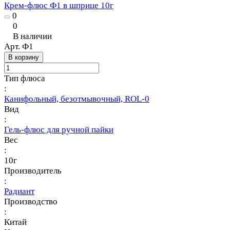
Крем-флюс Ф1 в шприце 10г
0
0
В наличии
Арт.
Ф1
В корзину
Тип флюса
:
Канифольный, безотмывочный, ROL-0
Вид
:
Гель-флюс для ручной пайки
Вес
:
10г
Производитель
:
Радиант
Производство
:
Китай