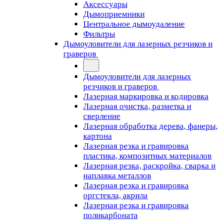
Аксессуары
Дымоприемники
Центральное дымоудаление
Фильтры
Дымоуловители для лазерных резчиков и
граверов
Дымоуловители для лазерных
резчиков и граверов
Лазерная маркировка и кодировка
Лазерная очистка, разметка и
сверление
Лазерная обработка дерева, фанеры,
картона
Лазерная резка и гравировка
пластика, композитных материалов
Лазерная резка, раскройка, сварка и
наплавка металлов
Лазерная резка и гравировка
оргстекла, акрила
Лазерная резка и гравировка
поликарбоната