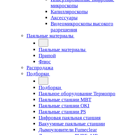
микроскопы
Капилляроскопы
Аксессуары
Видеомикроскопы высокого
разрешения
Паяльные материалы
Паяльные материалы
Припой
Флюс
Распродажа
Подборки
Подборки
Паяльное оборудование Термопро
Паяльные станции MBT
Паяльные станции OKI
Паяльные станции PS
Цифровая паяльная станция
Вакуумные паяльные станции
Дымоуловители Fumeclear