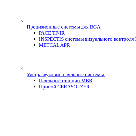
Прецизионные системы для BGA
PACE TF/IR
INSPECTIS системы визуального контроля
METCAL APR
Ультразвуковые паяльные системы
Паяльные станции MBR
Припой CERASOLZER