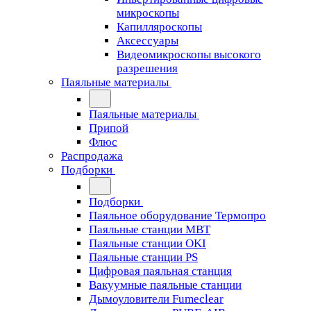
микроскопы
Капилляроскопы
Аксессуары
Видеомикроскопы высокого
разрешения
Паяльные материалы
Паяльные материалы
Припой
Флюс
Распродажа
Подборки
Подборки
Паяльное оборудование Термопро
Паяльные станции MBT
Паяльные станции OKI
Паяльные станции PS
Цифровая паяльная станция
Вакуумные паяльные станции
Дымоуловители Fumeclear