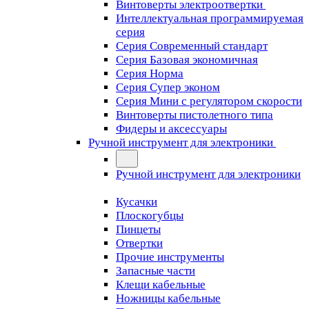
Винтоверты электроотвертки
Интеллектуальная программируемая
серия
Серия Современный стандарт
Серия Базовая экономичная
Серия Норма
Серия Cупер эконом
Серия Мини с регулятором скорости
Винтоверты пистолетного типа
Фидеры и аксессуары
Ручной инструмент для электроники
Ручной инструмент для электроники
Кусачки
Плоскогубцы
Пинцеты
Отвертки
Прочие инструменты
Запасные части
Клещи кабельные
Ножницы кабельные