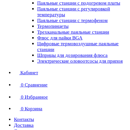
Паяльные станции с подогревом платы
Паяльные станции с регулировкой
температуры
Паяльные станции с термофеном
Термопинцеты
Трехканальные паяльные станции
Флюс для пайки BGA
Цифровые термовоздушные паяльные
станции
Шприцы для дозирования флюса
Электрические оловоотсосы для припоя
Кабинет
0
Сравнение
0
Избранное
0
Корзина
Контакты
Доставка