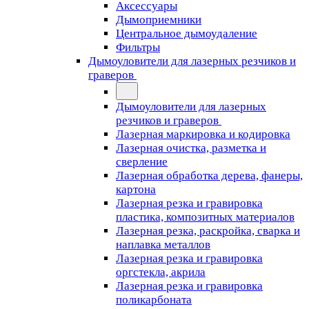
Аксессуары
Дымоприемники
Центральное дымоудаление
Фильтры
Дымоуловители для лазерных резчиков и
граверов
Дымоуловители для лазерных
резчиков и граверов
Лазерная маркировка и кодировка
Лазерная очистка, разметка и
сверление
Лазерная обработка дерева, фанеры,
картона
Лазерная резка и гравировка
пластика, композитных материалов
Лазерная резка, раскройка, сварка и
наплавка металлов
Лазерная резка и гравировка
оргстекла, акрила
Лазерная резка и гравировка
поликарбоната