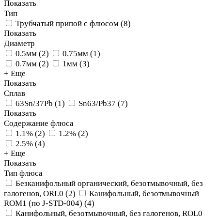
Показать
Тип
Трубчатый припой с флюсом
(
8
)
Показать
Диаметр
0.5мм
(
2
)
0.75мм
(
1
)
0.7мм
(
2
)
1мм
(
3
)
+ Еще
Показать
Сплав
63Sn/37Pb
(
1
)
Sn63/Pb37
(
7
)
Показать
Содержание флюса
1.1%
(
2
)
1.2%
(
2
)
2.5%
(
4
)
+ Еще
Показать
Тип флюса
Безканифольный органический, безотмывочный, без
галогенов, ORL0
(
2
)
Канифольный, безотмывочный
ROM1 (по J-STD-004)
(
4
)
Канифольный, безотмывочный, без галогенов, ROL0