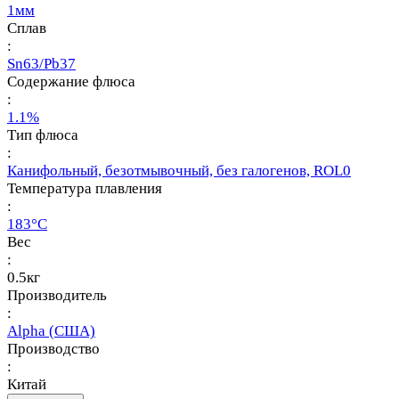
1мм
Сплав
:
Sn63/Pb37
Содержание флюса
:
1.1%
Тип флюса
:
Канифольный, безотмывочный, без галогенов, ROL0
Температура плавления
:
183°С
Вес
:
0.5кг
Производитель
:
Alpha (США)
Производство
:
Китай