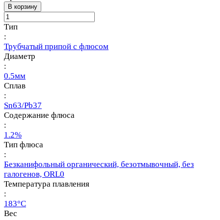
В корзину
Тип
:
Трубчатый припой с флюсом
Диаметр
:
0.5мм
Сплав
:
Sn63/Pb37
Содержание флюса
:
1.2%
Тип флюса
:
Безканифольный органический, безотмывочный, без
галогенов, ORL0
Температура плавления
:
183°С
Вес