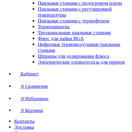
Паяльные станции с подогревом платы
Паяльные станции с регулировкой
температуры
Паяльные станции с термофеном
Термопинцеты
Трехканальные паяльные станции
Флюс для пайки BGA
Цифровые термовоздушные паяльные
станции
Шприцы для дозирования флюса
Электрические оловоотсосы для припоя
Кабинет
0
Сравнение
0
Избранное
0
Корзина
Контакты
Доставка