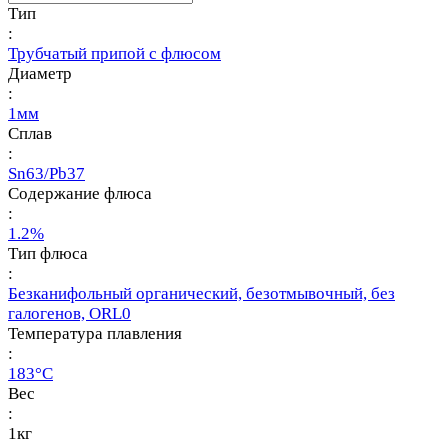
Тип
:
Трубчатый припой с флюсом
Диаметр
:
1мм
Сплав
:
Sn63/Pb37
Содержание флюса
:
1.2%
Тип флюса
:
Безканифольный органический, безотмывочный, без
галогенов, ORL0
Температура плавления
:
183°С
Вес
:
1кг