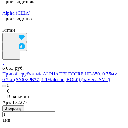
Производитель
:
Alpha (США)
Производство
:
Китай
6 053 руб.
Припой трубчатый ALPHA TELECORE HF-850, 0.75мм,
0.5кг (SN63/PB37, 1.1% флюс, ROL0) (замена SMT)
0
0
В наличии
Арт.
172277
В корзину
Тип
: