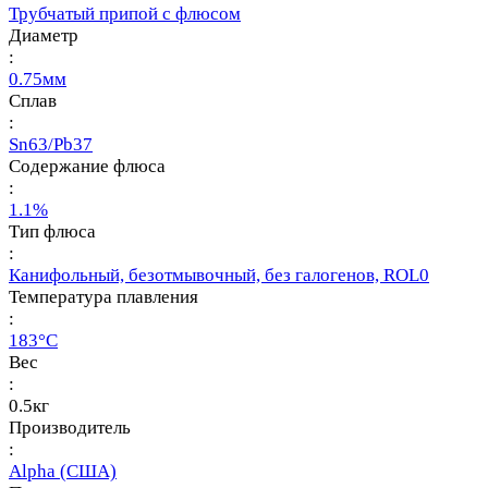
Трубчатый припой с флюсом
Диаметр
:
0.75мм
Сплав
:
Sn63/Pb37
Содержание флюса
:
1.1%
Тип флюса
:
Канифольный, безотмывочный, без галогенов, ROL0
Температура плавления
:
183°С
Вес
:
0.5кг
Производитель
:
Alpha (США)