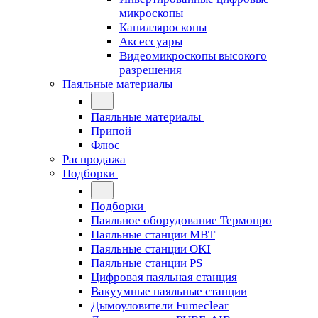
микроскопы
Капилляроскопы
Аксессуары
Видеомикроскопы высокого
разрешения
Паяльные материалы
Паяльные материалы
Припой
Флюс
Распродажа
Подборки
Подборки
Паяльное оборудование Термопро
Паяльные станции MBT
Паяльные станции OKI
Паяльные станции PS
Цифровая паяльная станция
Вакуумные паяльные станции
Дымоуловители Fumeclear