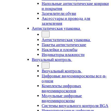
Напольные антистатические коврики
и покрытия
Заземлители обуви
Аксессуары и провода для
заземления
Антистатическая упаковка
Антистатическая упаковка
Пакеты антистатические
Наклейки и пломбы
Индикаторы влажности
Визуальный контроль
Визуальный контроль
Цифровые видеомикроскопы все-в-
одном
Комплекты цифровых
видеомикроскопов
Модульные цифровые
видеомикроскопы
Cистемы визуального контроля BGA
Инвертированные цифровые