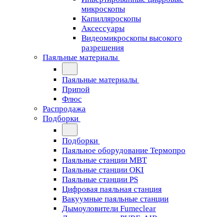
микроскопы
Капилляроскопы
Аксессуары
Видеомикроскопы высокого
разрешения
Паяльные материалы
Паяльные материалы
Припой
Флюс
Распродажа
Подборки
Подборки
Паяльное оборудование Термопро
Паяльные станции MBT
Паяльные станции OKI
Паяльные станции PS
Цифровая паяльная станция
Вакуумные паяльные станции
Дымоуловители Fumeclear