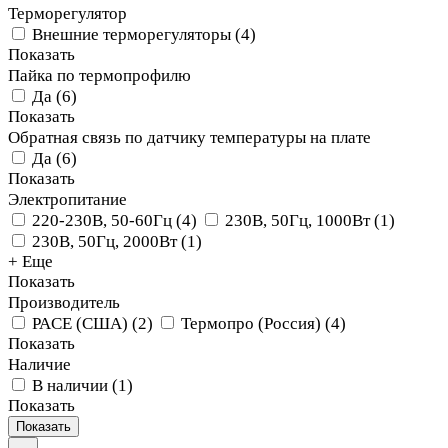
Терморегулятор
Внешние терморегуляторы
(
4
)
Показать
Пайка по термопрофилю
Да
(
6
)
Показать
Обратная связь по датчику температуры на плате
Да
(
6
)
Показать
Электропитание
220-230В, 50-60Гц
(
4
)
230В, 50Гц, 1000Вт
(
1
)
230В, 50Гц, 2000Вт
(
1
)
+ Еще
Показать
Производитель
PACE (США)
(
2
)
Термопро (Россия)
(
4
)
Показать
Наличие
В наличии
(
1
)
Показать
Показать