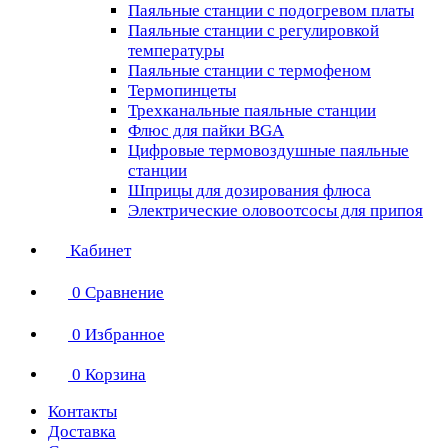
Паяльные станции с подогревом платы
Паяльные станции с регулировкой
температуры
Паяльные станции с термофеном
Термопинцеты
Трехканальные паяльные станции
Флюс для пайки BGA
Цифровые термовоздушные паяльные
станции
Шприцы для дозирования флюса
Электрические оловоотсосы для припоя
Кабинет
0
Сравнение
0
Избранное
0
Корзина
Контакты
Доставка