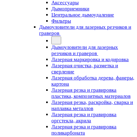
Аксессуары
Дымоприемники
Центральное дымоудаление
Фильтры
Дымоуловители для лазерных резчиков и
граверов
Дымоуловители для лазерных
резчиков и граверов
Лазерная маркировка и кодировка
Лазерная очистка, разметка и
сверление
Лазерная обработка дерева, фанеры,
картона
Лазерная резка и гравировка
пластика, композитных материалов
Лазерная резка, раскройка, сварка и
наплавка металлов
Лазерная резка и гравировка
оргстекла, акрила
Лазерная резка и гравировка
поликарбоната