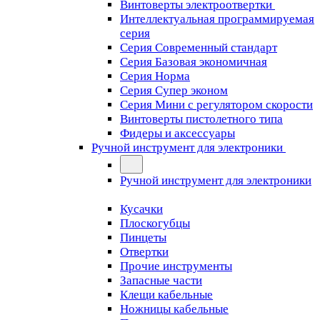
Винтоверты электроотвертки
Интеллектуальная программируемая
серия
Серия Современный стандарт
Серия Базовая экономичная
Серия Норма
Серия Cупер эконом
Серия Мини с регулятором скорости
Винтоверты пистолетного типа
Фидеры и аксессуары
Ручной инструмент для электроники
Ручной инструмент для электроники
Кусачки
Плоскогубцы
Пинцеты
Отвертки
Прочие инструменты
Запасные части
Клещи кабельные
Ножницы кабельные