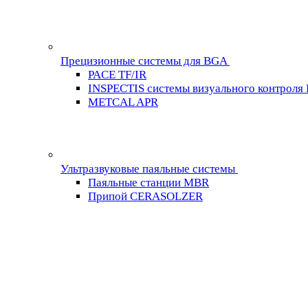
Прецизионные системы для BGA
PACE TF/IR
INSPECTIS системы визуального контроля
METCAL APR
Ультразвуковые паяльные системы
Паяльные станции MBR
Припой CERASOLZER