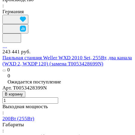
:
Германия
243 441 руб.
Паяльная станция Weller WXD 2010 Set, 255Вт, два канала
(WXD 2, WXDP 120) (замена T0053428699N)
0
0
Ожидается поступление
Арт.
T0053428399N
В корзину
Выходная мощность
:
200Вт (255Вт)
Габариты
: