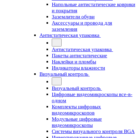
Напольные антистатические коврики
и покрытия
Заземлители обуви
Аксессуары и провода для
заземления
Антистатическая упаковка
Антистатическая упаковка
Пакеты антистатические
Наклейки и пломбы
Индикаторы влажности
Визуальный контроль
Визуальный контроль
Цифровые видеомикроскопы все-в-
одном
Комплекты цифровых
видеомикроскопов
Модульные цифровые
видеомикроскопы
Cистемы визуального контроля BGA
Инвертированные цифровые