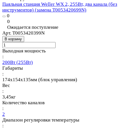
Паяльная станция Weller WX 2, 255Вт, два канала (без
инструментов) (замена T0053420699N)
0
0
Ожидается поступление
Арт.
T0053420399N
В корзину
Выходная мощность
:
200Вт (255Вт)
Габариты
:
174х154х135мм (блок управления)
Вес
:
3,45кг
Количество каналов
:
2
Диапазон регулировки температуры
: