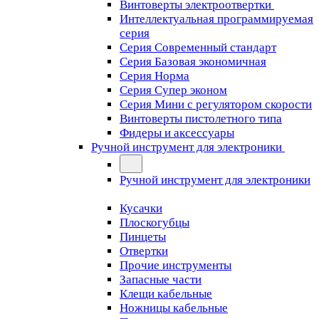
Винтоверты электроотвертки
Интеллектуальная программируемая
серия
Серия Современный стандарт
Серия Базовая экономичная
Серия Норма
Серия Cупер эконом
Серия Мини с регулятором скорости
Винтоверты пистолетного типа
Фидеры и аксессуары
Ручной инструмент для электроники
Ручной инструмент для электроники
Кусачки
Плоскогубцы
Пинцеты
Отвертки
Прочие инструменты
Запасные части
Клещи кабельные
Ножницы кабельные