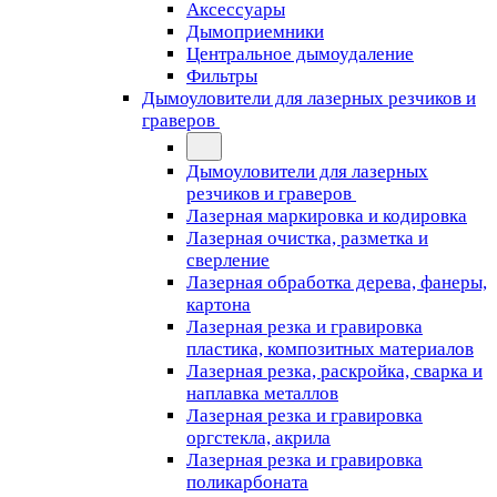
Аксессуары
Дымоприемники
Центральное дымоудаление
Фильтры
Дымоуловители для лазерных резчиков и
граверов
Дымоуловители для лазерных
резчиков и граверов
Лазерная маркировка и кодировка
Лазерная очистка, разметка и
сверление
Лазерная обработка дерева, фанеры,
картона
Лазерная резка и гравировка
пластика, композитных материалов
Лазерная резка, раскройка, сварка и
наплавка металлов
Лазерная резка и гравировка
оргстекла, акрила
Лазерная резка и гравировка
поликарбоната