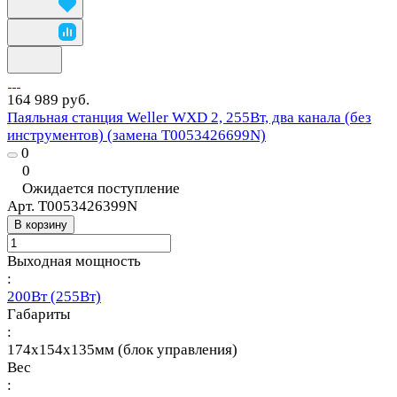
164 989 руб.
Паяльная станция Weller WXD 2, 255Вт, два канала (без
инструментов) (замена T0053426699N)
0
0
Ожидается поступление
Арт.
T0053426399N
В корзину
Выходная мощность
:
200Вт (255Вт)
Габариты
:
174х154х135мм (блок управления)
Вес
: