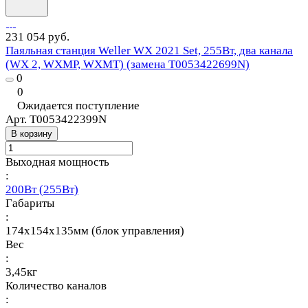
231 054 руб.
Паяльная станция Weller WX 2021 Set, 255Вт, два канала
(WX 2, WXMP, WXMT) (замена T0053422699N)
0
0
Ожидается поступление
Арт.
T0053422399N
В корзину
Выходная мощность
:
200Вт (255Вт)
Габариты
:
174х154х135мм (блок управления)
Вес
:
3,45кг
Количество каналов
: