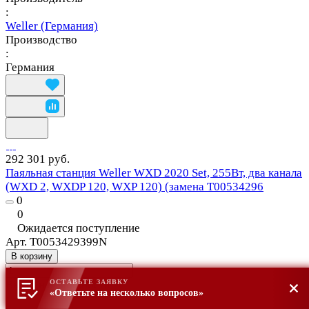
:
Weller (Германия)
Производство
:
Германия
292 301 руб.
Паяльная станция Weller WXD 2020 Set, 255Вт, два канала
(WXD 2, WXDP 120, WXP 120) (замена T00534296
0
0
Ожидается поступление
Арт.
T0053429399N
В корзину
Выходная мощность
ОСТАВЬТЕ ЗАЯВКУ
«Ответьте на несколько вопросов»
: