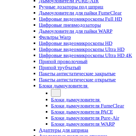
Дымоуловители PURE-AIR
Ручные дозаторы под шприц
Дымоуловители для пайки FumeClear
Цифровые видеомикроскопы Full HD
Цифровые пневмодозаторы
Дымоуловители для пайки WARP
Фильтры Warp
Цифровые видеомикроскопы HD
Цифровые видеомикроскопы Ultra HD
Цифровые видеомикроскопы Ultra HD 4K
Припой проволочный
Припой трубчатый
Пакеты антистатические закрытые
Пакеты антистатические открытые
Блоки дымоуловителя
Блоки дымоуловителя
Блоки дымоуловителя FumeClear
Блоки дымоуловителя PACE
Блоки дымоуловителя Pure-Air
Блоки дымоуловителя WARP
Адаптеры для шприца