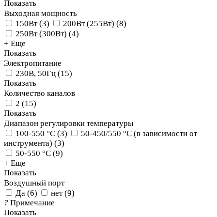
Показать
Выходная мощность
150Вт
(
3
)
200Вт (255Вт)
(
8
)
250Вт (300Вт)
(
4
)
+ Еще
Показать
Электропитание
230В, 50Гц
(
15
)
Показать
Количество каналов
2
(
15
)
Показать
Диапазон регулировки температуры
100-550 °C
(
3
)
50-450/550 °C (в зависимости от
инструмента)
(
3
)
50-550 °C
(
9
)
+ Еще
Показать
Воздушный порт
Да
(
6
)
нет
(
9
)
?
Примечание
Показать