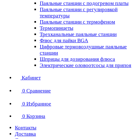
Паяльные станции с подогревом платы
Паяльные станции с регулировкой
температуры
Паяльные станции с термофеном
Термопинцеты
Трехканальные паяльные станции
Флюс для пайки BGA
Цифровые термовоздушные паяльные
станции
Шприцы для дозирования флюса
Электрические оловоотсосы для припоя
Кабинет
0
Сравнение
0
Избранное
0
Корзина
Контакты
Доставка