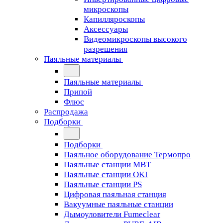
микроскопы
Капилляроскопы
Аксессуары
Видеомикроскопы высокого
разрешения
Паяльные материалы
Паяльные материалы
Припой
Флюс
Распродажа
Подборки
Подборки
Паяльное оборудование Термопро
Паяльные станции MBT
Паяльные станции OKI
Паяльные станции PS
Цифровая паяльная станция
Вакуумные паяльные станции
Дымоуловители Fumeclear