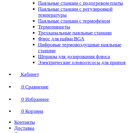
Паяльные станции с подогревом платы
Паяльные станции с регулировкой
температуры
Паяльные станции с термофеном
Термопинцеты
Трехканальные паяльные станции
Флюс для пайки BGA
Цифровые термовоздушные паяльные
станции
Шприцы для дозирования флюса
Электрические оловоотсосы для припоя
Кабинет
0
Сравнение
0
Избранное
0
Корзина
Контакты
Доставка