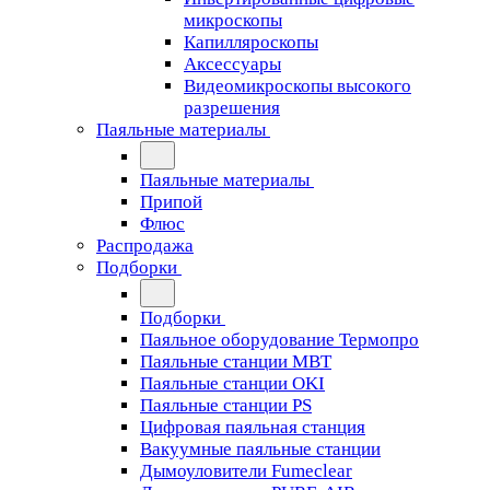
микроскопы
Капилляроскопы
Аксессуары
Видеомикроскопы высокого
разрешения
Паяльные материалы
Паяльные материалы
Припой
Флюс
Распродажа
Подборки
Подборки
Паяльное оборудование Термопро
Паяльные станции MBT
Паяльные станции OKI
Паяльные станции PS
Цифровая паяльная станция
Вакуумные паяльные станции
Дымоуловители Fumeclear