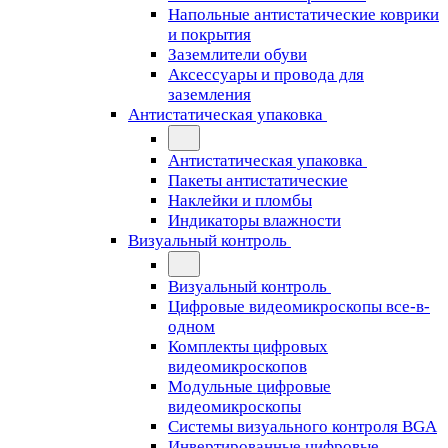
Напольные антистатические коврики
и покрытия
Заземлители обуви
Аксессуары и провода для
заземления
Антистатическая упаковка
Антистатическая упаковка
Пакеты антистатические
Наклейки и пломбы
Индикаторы влажности
Визуальный контроль
Визуальный контроль
Цифровые видеомикроскопы все-в-
одном
Комплекты цифровых
видеомикроскопов
Модульные цифровые
видеомикроскопы
Cистемы визуального контроля BGA
Инвертированные цифровые