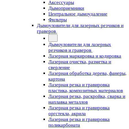
Аксессуары
Дымоприемники
Центральное дымоудаление
Фильтры
Дымоуловители для лазерных резчиков и
граверов
Дымоуловители для лазерных
резчиков и граверов
Лазерная маркировка и кодировка
Лазерная очистка, разметка и
сверление
Лазерная обработка дерева, фанеры,
картона
Лазерная резка и гравировка
пластика, композитных материалов
Лазерная резка, раскройка, сварка и
наплавка металлов
Лазерная резка и гравировка
оргстекла, акрила
Лазерная резка и гравировка
поликарбоната