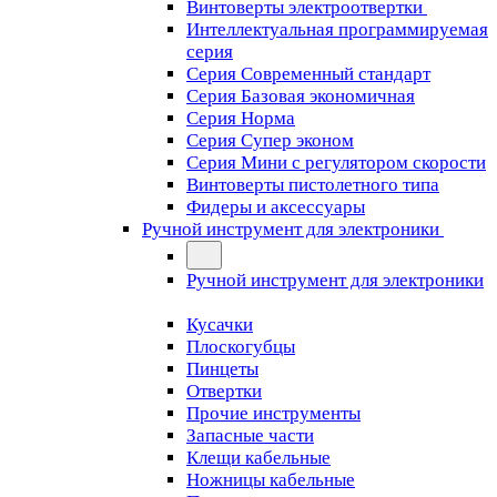
Винтоверты электроотвертки
Интеллектуальная программируемая
серия
Серия Современный стандарт
Серия Базовая экономичная
Серия Норма
Серия Cупер эконом
Серия Мини с регулятором скорости
Винтоверты пистолетного типа
Фидеры и аксессуары
Ручной инструмент для электроники
Ручной инструмент для электроники
Кусачки
Плоскогубцы
Пинцеты
Отвертки
Прочие инструменты
Запасные части
Клещи кабельные
Ножницы кабельные