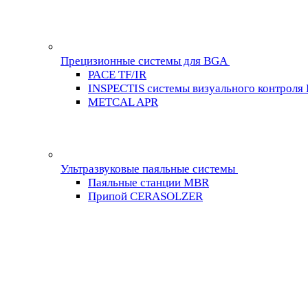
Прецизионные системы для BGA
PACE TF/IR
INSPECTIS системы визуального контроля
METCAL APR
Ультразвуковые паяльные системы
Паяльные станции MBR
Припой CERASOLZER