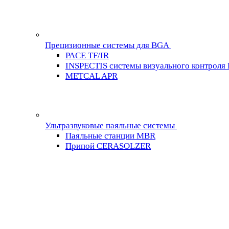
Прецизионные системы для BGA
PACE TF/IR
INSPECTIS системы визуального контроля
METCAL APR
Ультразвуковые паяльные системы
Паяльные станции MBR
Припой CERASOLZER