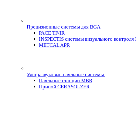
Прецизионные системы для BGA
PACE TF/IR
INSPECTIS системы визуального контроля
METCAL APR
Ультразвуковые паяльные системы
Паяльные станции MBR
Припой CERASOLZER