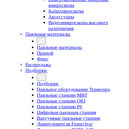
микроскопы
Капилляроскопы
Аксессуары
Видеомикроскопы высокого
разрешения
Паяльные материалы
Паяльные материалы
Припой
Флюс
Распродажа
Подборки
Подборки
Паяльное оборудование Термопро
Паяльные станции MBT
Паяльные станции OKI
Паяльные станции PS
Цифровая паяльная станция
Вакуумные паяльные станции
Дымоуловители Fumeclear