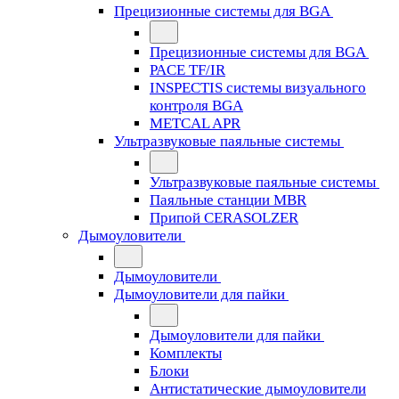
Прецизионные системы для BGA
Прецизионные системы для BGA
PACE TF/IR
INSPECTIS системы визуального
контроля BGA
METCAL APR
Ультразвуковые паяльные системы
Ультразвуковые паяльные системы
Паяльные станции MBR
Припой CERASOLZER
Дымоуловители
Дымоуловители
Дымоуловители для пайки
Дымоуловители для пайки
Комплекты
Блоки
Антистатические дымоуловители