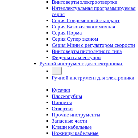
Винтоверты электроотвертки
Интеллектуальная программируемая
серия
Серия Современный стандарт
Серия Базовая экономичная
Серия Норма
Серия Cупер эконом
Серия Мини с регулятором скорости
Винтоверты пистолетного типа
Фидеры и аксессуары
Ручной инструмент для электроники
Ручной инструмент для электроники
Кусачки
Плоскогубцы
Пинцеты
Отвертки
Прочие инструменты
Запасные части
Клещи кабельные
Ножницы кабельные