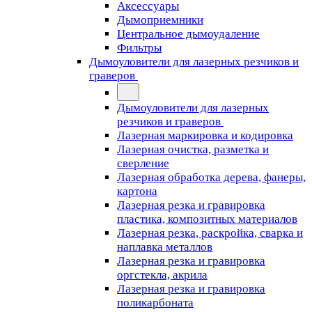
Аксессуары
Дымоприемники
Центральное дымоудаление
Фильтры
Дымоуловители для лазерных резчиков и
граверов
Дымоуловители для лазерных
резчиков и граверов
Лазерная маркировка и кодировка
Лазерная очистка, разметка и
сверление
Лазерная обработка дерева, фанеры,
картона
Лазерная резка и гравировка
пластика, композитных материалов
Лазерная резка, раскройка, сварка и
наплавка металлов
Лазерная резка и гравировка
оргстекла, акрила
Лазерная резка и гравировка
поликарбоната