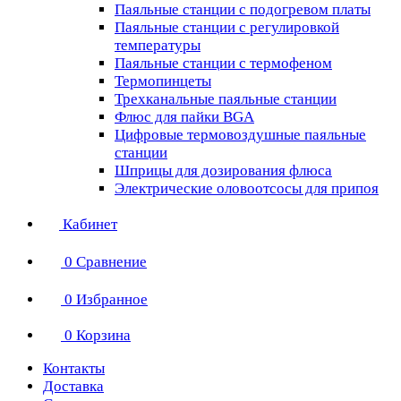
Паяльные станции с подогревом платы
Паяльные станции с регулировкой
температуры
Паяльные станции с термофеном
Термопинцеты
Трехканальные паяльные станции
Флюс для пайки BGA
Цифровые термовоздушные паяльные
станции
Шприцы для дозирования флюса
Электрические оловоотсосы для припоя
Кабинет
0
Сравнение
0
Избранное
0
Корзина
Контакты
Доставка