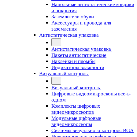
Напольные антистатические коврики
и покрытия
Заземлители обуви
Аксессуары и провода для
заземления
Антистатическая упаковка
Антистатическая упаковка
Пакеты антистатические
Наклейки и пломбы
Индикаторы влажности
Визуальный контроль
Визуальный контроль
Цифровые видеомикроскопы все-в-
одном
Комплекты цифровых
видеомикроскопов
Модульные цифровые
видеомикроскопы
Cистемы визуального контроля BGA
Инвертированные цифровые