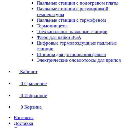
Паяльные станции с подогревом платы
Паяльные станции с регулировкой
температуры
Паяльные станции с термофеном
Термопинцеты
Трехканальные паяльные станции
Флюс для пайки BGA
Цифровые термовоздушные паяльные
станции
Шприцы для дозирования флюса
Электрические оловоотсосы для припоя
Кабинет
0
Сравнение
0
Избранное
0
Корзина
Контакты
Доставка