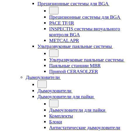
Прецизионные системы для BGA
Прецизионные системы для BGA
PACE TF/IR
INSPECTIS системы визуального
контроля BGA
METCAL APR
Ультразвуковые паяльные системы
Ультразвуковые паяльные системы
Паяльные станции MBR
Припой CERASOLZER
Дымоуловители
Дымоуловители
Дымоуловители для пайки
Дымоуловители для пайки
Комплекты
Блоки
Антистатические дымоуловители