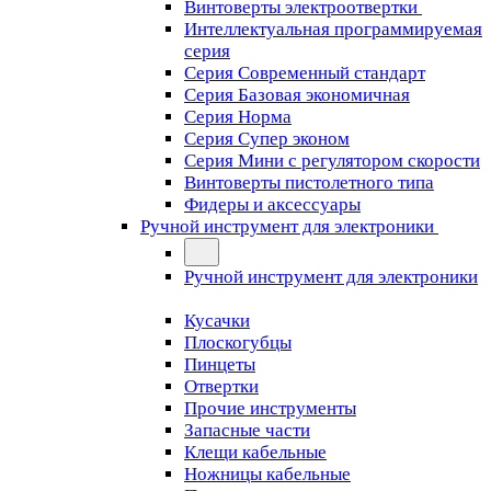
Винтоверты электроотвертки
Интеллектуальная программируемая
серия
Серия Современный стандарт
Серия Базовая экономичная
Серия Норма
Серия Cупер эконом
Серия Мини с регулятором скорости
Винтоверты пистолетного типа
Фидеры и аксессуары
Ручной инструмент для электроники
Ручной инструмент для электроники
Кусачки
Плоскогубцы
Пинцеты
Отвертки
Прочие инструменты
Запасные части
Клещи кабельные
Ножницы кабельные