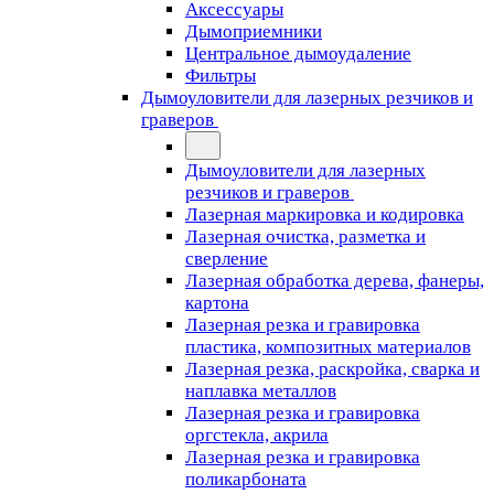
Аксессуары
Дымоприемники
Центральное дымоудаление
Фильтры
Дымоуловители для лазерных резчиков и
граверов
Дымоуловители для лазерных
резчиков и граверов
Лазерная маркировка и кодировка
Лазерная очистка, разметка и
сверление
Лазерная обработка дерева, фанеры,
картона
Лазерная резка и гравировка
пластика, композитных материалов
Лазерная резка, раскройка, сварка и
наплавка металлов
Лазерная резка и гравировка
оргстекла, акрила
Лазерная резка и гравировка
поликарбоната