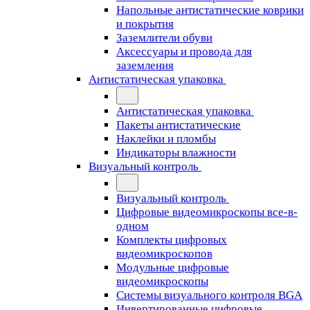
Напольные антистатические коврики
и покрытия
Заземлители обуви
Аксессуары и провода для
заземления
Антистатическая упаковка
Антистатическая упаковка
Пакеты антистатические
Наклейки и пломбы
Индикаторы влажности
Визуальный контроль
Визуальный контроль
Цифровые видеомикроскопы все-в-
одном
Комплекты цифровых
видеомикроскопов
Модульные цифровые
видеомикроскопы
Cистемы визуального контроля BGA
Инвертированные цифровые