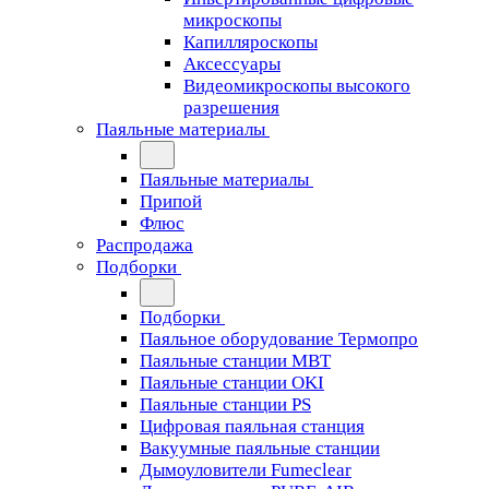
микроскопы
Капилляроскопы
Аксессуары
Видеомикроскопы высокого
разрешения
Паяльные материалы
Паяльные материалы
Припой
Флюс
Распродажа
Подборки
Подборки
Паяльное оборудование Термопро
Паяльные станции MBT
Паяльные станции OKI
Паяльные станции PS
Цифровая паяльная станция
Вакуумные паяльные станции
Дымоуловители Fumeclear