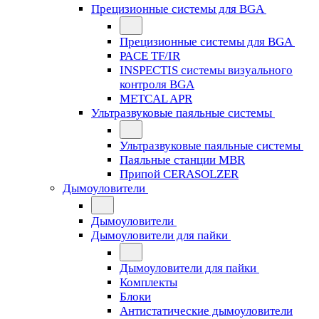
Прецизионные системы для BGA
Прецизионные системы для BGA
PACE TF/IR
INSPECTIS системы визуального
контроля BGA
METCAL APR
Ультразвуковые паяльные системы
Ультразвуковые паяльные системы
Паяльные станции MBR
Припой CERASOLZER
Дымоуловители
Дымоуловители
Дымоуловители для пайки
Дымоуловители для пайки
Комплекты
Блоки
Антистатические дымоуловители