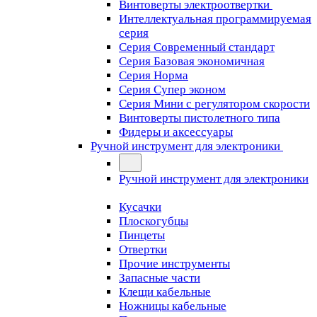
Винтоверты электроотвертки
Интеллектуальная программируемая
серия
Серия Современный стандарт
Серия Базовая экономичная
Серия Норма
Серия Cупер эконом
Серия Мини с регулятором скорости
Винтоверты пистолетного типа
Фидеры и аксессуары
Ручной инструмент для электроники
Ручной инструмент для электроники
Кусачки
Плоскогубцы
Пинцеты
Отвертки
Прочие инструменты
Запасные части
Клещи кабельные
Ножницы кабельные