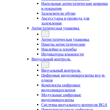
Напольные антистатические коврики
и покрытия
Заземлители обуви
Аксессуары и провода для
заземления
Антистатическая упаковка
Антистатическая упаковка
Пакеты антистатические
Наклейки и пломбы
Индикаторы влажности
Визуальный контроль
Визуальный контроль
Цифровые видеомикроскопы все-в-
одном
Комплекты цифровых
видеомикроскопов
Модульные цифровые
видеомикроскопы
Cистемы визуального контроля BGA
Инвертированные цифровые