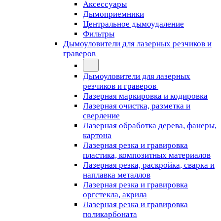
Аксессуары
Дымоприемники
Центральное дымоудаление
Фильтры
Дымоуловители для лазерных резчиков и
граверов
Дымоуловители для лазерных
резчиков и граверов
Лазерная маркировка и кодировка
Лазерная очистка, разметка и
сверление
Лазерная обработка дерева, фанеры,
картона
Лазерная резка и гравировка
пластика, композитных материалов
Лазерная резка, раскройка, сварка и
наплавка металлов
Лазерная резка и гравировка
оргстекла, акрила
Лазерная резка и гравировка
поликарбоната