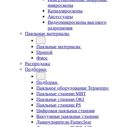
микроскопы
Капилляроскопы
Аксессуары
Видеомикроскопы высокого
разрешения
Паяльные материалы
Паяльные материалы
Припой
Флюс
Распродажа
Подборки
Подборки
Паяльное оборудование Термопро
Паяльные станции MBT
Паяльные станции OKI
Паяльные станции PS
Цифровая паяльная станция
Вакуумные паяльные станции
Дымоуловители Fumeclear