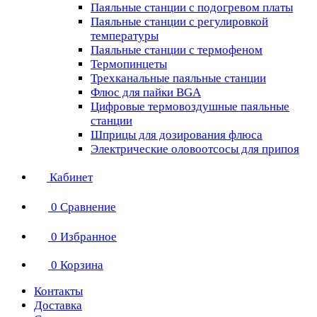
Паяльные станции с подогревом платы
Паяльные станции с регулировкой
температуры
Паяльные станции с термофеном
Термопинцеты
Трехканальные паяльные станции
Флюс для пайки BGA
Цифровые термовоздушные паяльные
станции
Шприцы для дозирования флюса
Электрические оловоотсосы для припоя
Кабинет
0
Сравнение
0
Избранное
0
Корзина
Контакты
Доставка