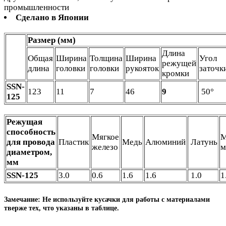
промышленности
Сделано в Японии
Размер (мм)
Длина
Общая
Ширина
Толщина
Ширина
Угол
режущей
длина
головки
головки
рукояток
заточк
кромки
SSN-
123
11
7
46
9
50°
125
Режущая
способность
Мягкое
М
для провода
Пластик
Медь
Алюминий
Латунь
железо
м
диаметром,
мм
SSN-125
3.0
0.6
1.6
1.6
1.0
1
Замечание: Не используйте кусачки для работы с материалами
тверже тех, что указаны в таблице.