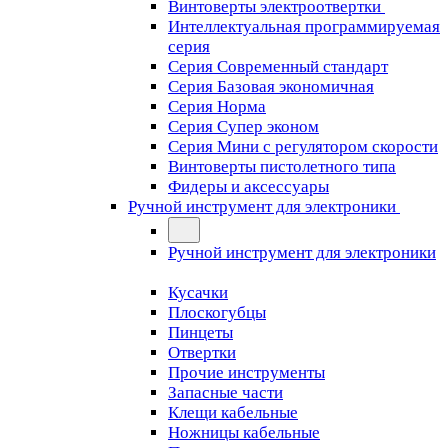
Винтоверты электроотвертки
Интеллектуальная программируемая
серия
Серия Современный стандарт
Серия Базовая экономичная
Серия Норма
Серия Cупер эконом
Серия Мини с регулятором скорости
Винтоверты пистолетного типа
Фидеры и аксессуары
Ручной инструмент для электроники
Ручной инструмент для электроники
Кусачки
Плоскогубцы
Пинцеты
Отвертки
Прочие инструменты
Запасные части
Клещи кабельные
Ножницы кабельные