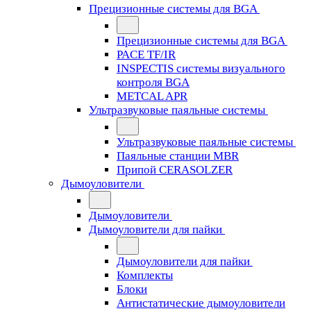
Прецизионные системы для BGA
Прецизионные системы для BGA
PACE TF/IR
INSPECTIS системы визуального
контроля BGA
METCAL APR
Ультразвуковые паяльные системы
Ультразвуковые паяльные системы
Паяльные станции MBR
Припой CERASOLZER
Дымоуловители
Дымоуловители
Дымоуловители для пайки
Дымоуловители для пайки
Комплекты
Блоки
Антистатические дымоуловители