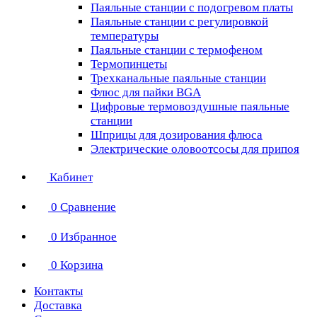
Паяльные станции с подогревом платы
Паяльные станции с регулировкой
температуры
Паяльные станции с термофеном
Термопинцеты
Трехканальные паяльные станции
Флюс для пайки BGA
Цифровые термовоздушные паяльные
станции
Шприцы для дозирования флюса
Электрические оловоотсосы для припоя
Кабинет
0
Сравнение
0
Избранное
0
Корзина
Контакты
Доставка