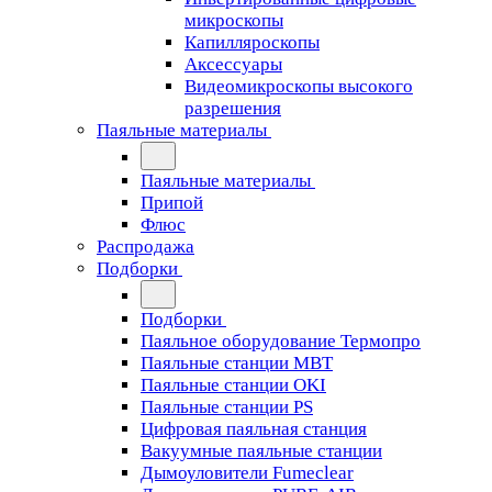
микроскопы
Капилляроскопы
Аксессуары
Видеомикроскопы высокого
разрешения
Паяльные материалы
Паяльные материалы
Припой
Флюс
Распродажа
Подборки
Подборки
Паяльное оборудование Термопро
Паяльные станции MBT
Паяльные станции OKI
Паяльные станции PS
Цифровая паяльная станция
Вакуумные паяльные станции
Дымоуловители Fumeclear