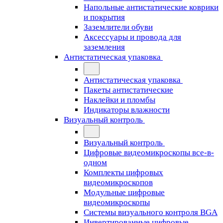
Напольные антистатические коврики
и покрытия
Заземлители обуви
Аксессуары и провода для
заземления
Антистатическая упаковка
Антистатическая упаковка
Пакеты антистатические
Наклейки и пломбы
Индикаторы влажности
Визуальный контроль
Визуальный контроль
Цифровые видеомикроскопы все-в-
одном
Комплекты цифровых
видеомикроскопов
Модульные цифровые
видеомикроскопы
Cистемы визуального контроля BGA
Инвертированные цифровые