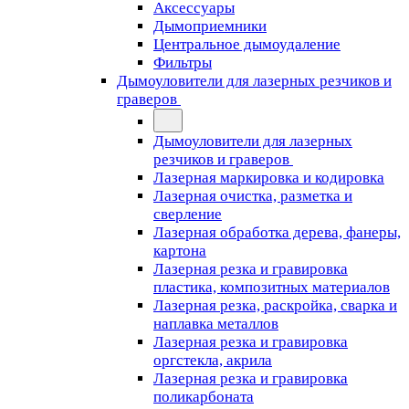
Аксессуары
Дымоприемники
Центральное дымоудаление
Фильтры
Дымоуловители для лазерных резчиков и
граверов
Дымоуловители для лазерных
резчиков и граверов
Лазерная маркировка и кодировка
Лазерная очистка, разметка и
сверление
Лазерная обработка дерева, фанеры,
картона
Лазерная резка и гравировка
пластика, композитных материалов
Лазерная резка, раскройка, сварка и
наплавка металлов
Лазерная резка и гравировка
оргстекла, акрила
Лазерная резка и гравировка
поликарбоната