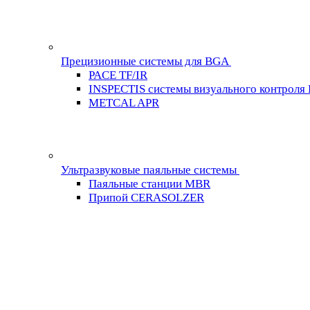
Прецизионные системы для BGA
PACE TF/IR
INSPECTIS системы визуального контроля
METCAL APR
Ультразвуковые паяльные системы
Паяльные станции MBR
Припой CERASOLZER