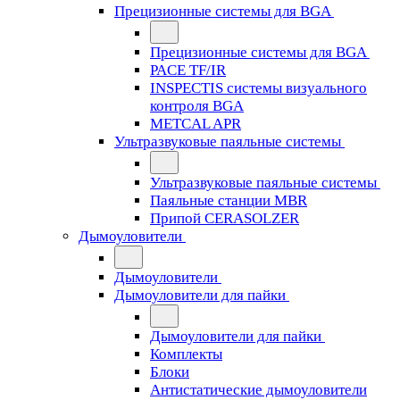
Прецизионные системы для BGA
Прецизионные системы для BGA
PACE TF/IR
INSPECTIS системы визуального
контроля BGA
METCAL APR
Ультразвуковые паяльные системы
Ультразвуковые паяльные системы
Паяльные станции MBR
Припой CERASOLZER
Дымоуловители
Дымоуловители
Дымоуловители для пайки
Дымоуловители для пайки
Комплекты
Блоки
Антистатические дымоуловители