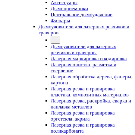
Аксессуары
Дымоприемники
Центральное дымоудаление
Фильтры
Дымоуловители для лазерных резчиков и
граверов
Дымоуловители для лазерных
резчиков и граверов
Лазерная маркировка и кодировка
Лазерная очистка, разметка и
сверление
Лазерная обработка дерева, фанеры,
картона
Лазерная резка и гравировка
пластика, композитных материалов
Лазерная резка, раскройка, сварка и
наплавка металлов
Лазерная резка и гравировка
оргстекла, акрила
Лазерная резка и гравировка
поликарбоната