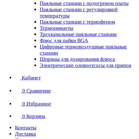
Паяльные станции с подогревом платы
Паяльные станции с регулировкой
температуры
Паяльные станции с термофеном
Термопинцеты
Трехканальные паяльные станции
Флюс для пайки BGA
Цифровые термовоздушные паяльные
станции
Шприцы для дозирования флюса
Электрические оловоотсосы для припоя
Кабинет
0
Сравнение
0
Избранное
0
Корзина
Контакты
Доставка