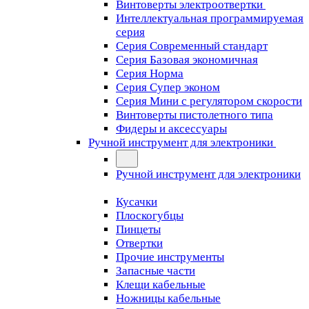
Винтоверты электроотвертки
Интеллектуальная программируемая
серия
Серия Современный стандарт
Серия Базовая экономичная
Серия Норма
Серия Cупер эконом
Серия Мини с регулятором скорости
Винтоверты пистолетного типа
Фидеры и аксессуары
Ручной инструмент для электроники
Ручной инструмент для электроники
Кусачки
Плоскогубцы
Пинцеты
Отвертки
Прочие инструменты
Запасные части
Клещи кабельные
Ножницы кабельные