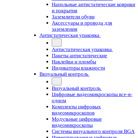
Напольные антистатические коврики
и покрытия
Заземлители обуви
Аксессуары и провода для
заземления
Антистатическая упаковка
Антистатическая упаковка
Пакеты антистатические
Наклейки и пломбы
Индикаторы влажности
Визуальный контроль
Визуальный контроль
Цифровые видеомикроскопы все-в-
одном
Комплекты цифровых
видеомикроскопов
Модульные цифровые
видеомикроскопы
Cистемы визуального контроля BGA
Инвертированные цифровые