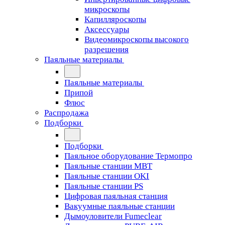
микроскопы
Капилляроскопы
Аксессуары
Видеомикроскопы высокого
разрешения
Паяльные материалы
Паяльные материалы
Припой
Флюс
Распродажа
Подборки
Подборки
Паяльное оборудование Термопро
Паяльные станции MBT
Паяльные станции OKI
Паяльные станции PS
Цифровая паяльная станция
Вакуумные паяльные станции
Дымоуловители Fumeclear