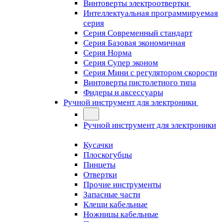
Винтоверты электроотвертки
Интеллектуальная программируемая
серия
Серия Современный стандарт
Серия Базовая экономичная
Серия Норма
Серия Cупер эконом
Серия Мини с регулятором скорости
Винтоверты пистолетного типа
Фидеры и аксессуары
Ручной инструмент для электроники
Ручной инструмент для электроники
Кусачки
Плоскогубцы
Пинцеты
Отвертки
Прочие инструменты
Запасные части
Клещи кабельные
Ножницы кабельные