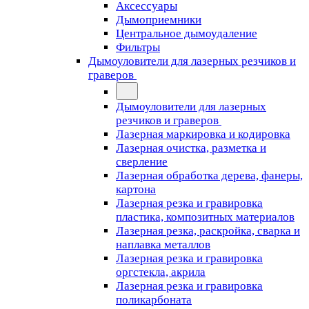
Аксессуары
Дымоприемники
Центральное дымоудаление
Фильтры
Дымоуловители для лазерных резчиков и
граверов
Дымоуловители для лазерных
резчиков и граверов
Лазерная маркировка и кодировка
Лазерная очистка, разметка и
сверление
Лазерная обработка дерева, фанеры,
картона
Лазерная резка и гравировка
пластика, композитных материалов
Лазерная резка, раскройка, сварка и
наплавка металлов
Лазерная резка и гравировка
оргстекла, акрила
Лазерная резка и гравировка
поликарбоната