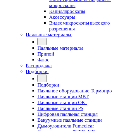
микроскопы
Капилляроскопы
Аксессуары
Видеомикроскопы высокого
разрешения
Паяльные материалы
Паяльные материалы
Припой
Флюс
Распродажа
Подборки
Подборки
Паяльное оборудование Термопро
Паяльные станции MBT
Паяльные станции OKI
Паяльные станции PS
Цифровая паяльная станция
Вакуумные паяльные станции
Дымоуловители Fumeclear