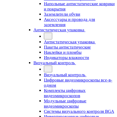
Напольные антистатические коврики
и покрытия
Заземлители обуви
Аксессуары и провода для
заземления
Антистатическая упаковка
Антистатическая упаковка
Пакеты антистатические
Наклейки и пломбы
Индикаторы влажности
Визуальный контроль
Визуальный контроль
Цифровые видеомикроскопы все-в-
одном
Комплекты цифровых
видеомикроскопов
Модульные цифровые
видеомикроскопы
Cистемы визуального контроля BGA
Инвертированные цифровые