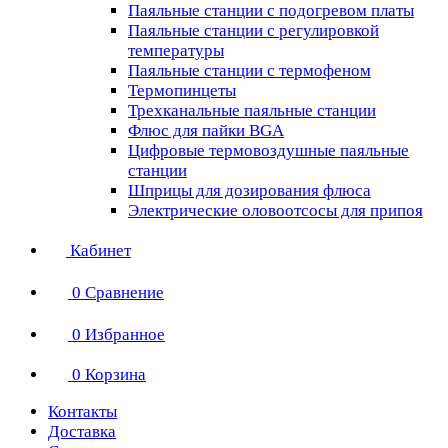
Паяльные станции с подогревом платы
Паяльные станции с регулировкой
температуры
Паяльные станции с термофеном
Термопинцеты
Трехканальные паяльные станции
Флюс для пайки BGA
Цифровые термовоздушные паяльные
станции
Шприцы для дозирования флюса
Электрические оловоотсосы для припоя
Кабинет
0
Сравнение
0
Избранное
0
Корзина
Контакты
Доставка