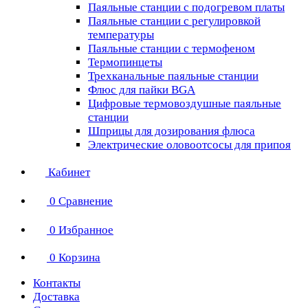
Паяльные станции с подогревом платы
Паяльные станции с регулировкой
температуры
Паяльные станции с термофеном
Термопинцеты
Трехканальные паяльные станции
Флюс для пайки BGA
Цифровые термовоздушные паяльные
станции
Шприцы для дозирования флюса
Электрические оловоотсосы для припоя
Кабинет
0
Сравнение
0
Избранное
0
Корзина
Контакты
Доставка