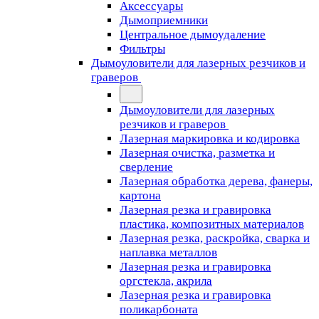
Аксессуары
Дымоприемники
Центральное дымоудаление
Фильтры
Дымоуловители для лазерных резчиков и
граверов
Дымоуловители для лазерных
резчиков и граверов
Лазерная маркировка и кодировка
Лазерная очистка, разметка и
сверление
Лазерная обработка дерева, фанеры,
картона
Лазерная резка и гравировка
пластика, композитных материалов
Лазерная резка, раскройка, сварка и
наплавка металлов
Лазерная резка и гравировка
оргстекла, акрила
Лазерная резка и гравировка
поликарбоната