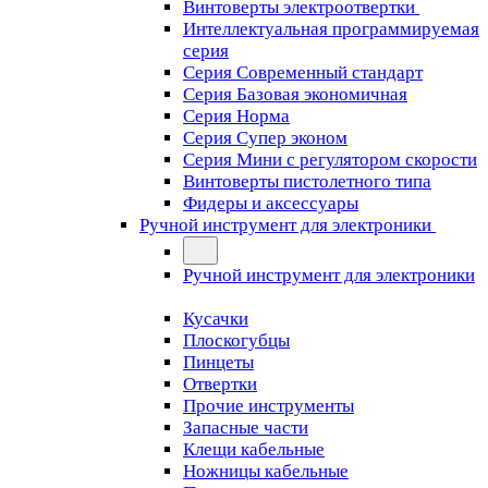
Винтоверты электроотвертки
Интеллектуальная программируемая
серия
Серия Современный стандарт
Серия Базовая экономичная
Серия Норма
Серия Cупер эконом
Серия Мини с регулятором скорости
Винтоверты пистолетного типа
Фидеры и аксессуары
Ручной инструмент для электроники
Ручной инструмент для электроники
Кусачки
Плоскогубцы
Пинцеты
Отвертки
Прочие инструменты
Запасные части
Клещи кабельные
Ножницы кабельные