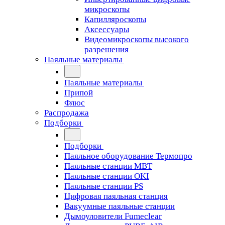
микроскопы
Капилляроскопы
Аксессуары
Видеомикроскопы высокого
разрешения
Паяльные материалы
Паяльные материалы
Припой
Флюс
Распродажа
Подборки
Подборки
Паяльное оборудование Термопро
Паяльные станции MBT
Паяльные станции OKI
Паяльные станции PS
Цифровая паяльная станция
Вакуумные паяльные станции
Дымоуловители Fumeclear