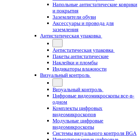
Напольные антистатические коврики
и покрытия
Заземлители обуви
Аксессуары и провода для
заземления
Антистатическая упаковка
Антистатическая упаковка
Пакеты антистатические
Наклейки и пломбы
Индикаторы влажности
Визуальный контроль
Визуальный контроль
Цифровые видеомикроскопы все-в-
одном
Комплекты цифровых
видеомикроскопов
Модульные цифровые
видеомикроскопы
Cистемы визуального контроля BGA
Инвертированные цифровые