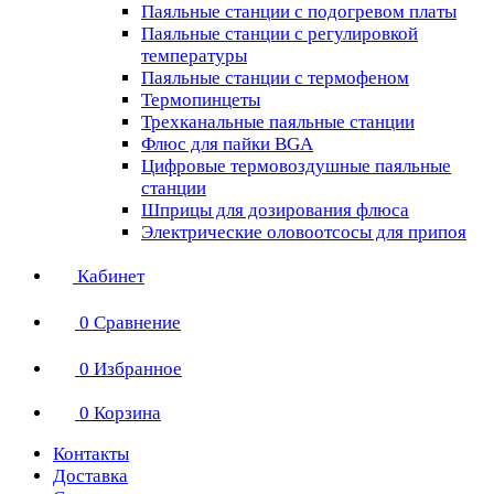
Паяльные станции с подогревом платы
Паяльные станции с регулировкой
температуры
Паяльные станции с термофеном
Термопинцеты
Трехканальные паяльные станции
Флюс для пайки BGA
Цифровые термовоздушные паяльные
станции
Шприцы для дозирования флюса
Электрические оловоотсосы для припоя
Кабинет
0
Сравнение
0
Избранное
0
Корзина
Контакты
Доставка