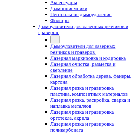
Аксессуары
Дымоприемники
Центральное дымоудаление
Фильтры
Дымоуловители для лазерных резчиков и
граверов
Дымоуловители для лазерных
резчиков и граверов
Лазерная маркировка и кодировка
Лазерная очистка, разметка и
сверление
Лазерная обработка дерева, фанеры,
картона
Лазерная резка и гравировка
пластика, композитных материалов
Лазерная резка, раскройка, сварка и
наплавка металлов
Лазерная резка и гравировка
оргстекла, акрила
Лазерная резка и гравировка
поликарбоната