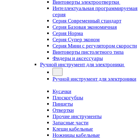
Винтоверты электроотвертки
Интеллектуальная программируемая
серия
Серия Современный стандарт
Серия Базовая экономичная
Серия Норма
Серия Cупер эконом
Серия Мини с регулятором скорости
Винтоверты пистолетного типа
Фидеры и аксессуары
Ручной инструмент для электроники
Ручной инструмент для электроники
Кусачки
Плоскогубцы
Пинцеты
Отвертки
Прочие инструменты
Запасные части
Клещи кабельные
Ножницы кабельные