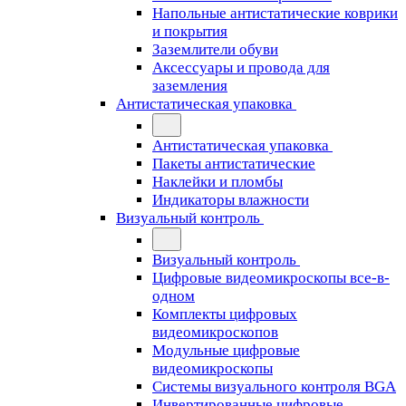
Напольные антистатические коврики
и покрытия
Заземлители обуви
Аксессуары и провода для
заземления
Антистатическая упаковка
Антистатическая упаковка
Пакеты антистатические
Наклейки и пломбы
Индикаторы влажности
Визуальный контроль
Визуальный контроль
Цифровые видеомикроскопы все-в-
одном
Комплекты цифровых
видеомикроскопов
Модульные цифровые
видеомикроскопы
Cистемы визуального контроля BGA
Инвертированные цифровые