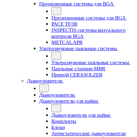
Прецизионные системы для BGA
Прецизионные системы для BGA
PACE TF/IR
INSPECTIS системы визуального
контроля BGA
METCAL APR
Ультразвуковые паяльные системы
Ультразвуковые паяльные системы
Паяльные станции MBR
Припой CERASOLZER
Дымоуловители
Дымоуловители
Дымоуловители для пайки
Дымоуловители для пайки
Комплекты
Блоки
Антистатические дымоуловители