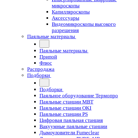
микроскопы
Капилляроскопы
Аксессуары
Видеомикроскопы высокого
разрешения
Паяльные материалы
Паяльные материалы
Припой
Флюс
Распродажа
Подборки
Подборки
Паяльное оборудование Термопро
Паяльные станции MBT
Паяльные станции OKI
Паяльные станции PS
Цифровая паяльная станция
Вакуумные паяльные станции
Дымоуловители Fumeclear