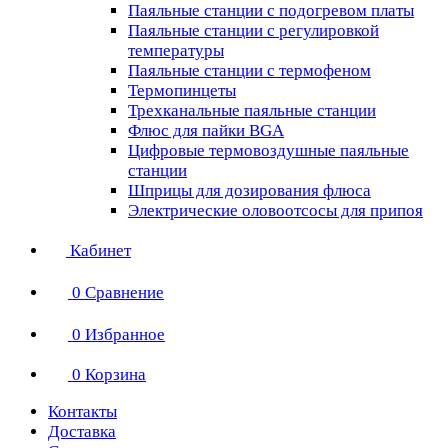
Паяльные станции с подогревом платы
Паяльные станции с регулировкой
температуры
Паяльные станции с термофеном
Термопинцеты
Трехканальные паяльные станции
Флюс для пайки BGA
Цифровые термовоздушные паяльные
станции
Шприцы для дозирования флюса
Электрические оловоотсосы для припоя
Кабинет
0
Сравнение
0
Избранное
0
Корзина
Контакты
Доставка