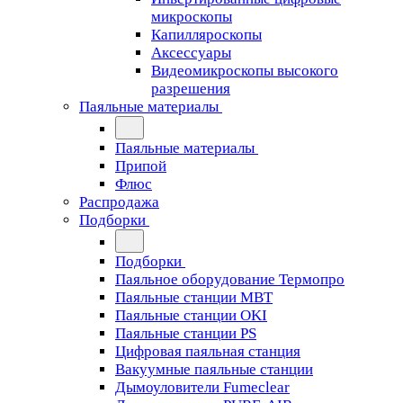
микроскопы
Капилляроскопы
Аксессуары
Видеомикроскопы высокого
разрешения
Паяльные материалы
Паяльные материалы
Припой
Флюс
Распродажа
Подборки
Подборки
Паяльное оборудование Термопро
Паяльные станции MBT
Паяльные станции OKI
Паяльные станции PS
Цифровая паяльная станция
Вакуумные паяльные станции
Дымоуловители Fumeclear