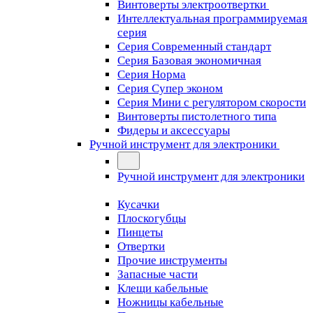
Винтоверты электроотвертки
Интеллектуальная программируемая
серия
Серия Современный стандарт
Серия Базовая экономичная
Серия Норма
Серия Cупер эконом
Серия Мини с регулятором скорости
Винтоверты пистолетного типа
Фидеры и аксессуары
Ручной инструмент для электроники
Ручной инструмент для электроники
Кусачки
Плоскогубцы
Пинцеты
Отвертки
Прочие инструменты
Запасные части
Клещи кабельные
Ножницы кабельные