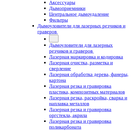
Аксессуары
Дымоприемники
Центральное дымоудаление
Фильтры
Дымоуловители для лазерных резчиков и
граверов
Дымоуловители для лазерных
резчиков и граверов
Лазерная маркировка и кодировка
Лазерная очистка, разметка и
сверление
Лазерная обработка дерева, фанеры,
картона
Лазерная резка и гравировка
пластика, композитных материалов
Лазерная резка, раскройка, сварка и
наплавка металлов
Лазерная резка и гравировка
оргстекла, акрила
Лазерная резка и гравировка
поликарбоната