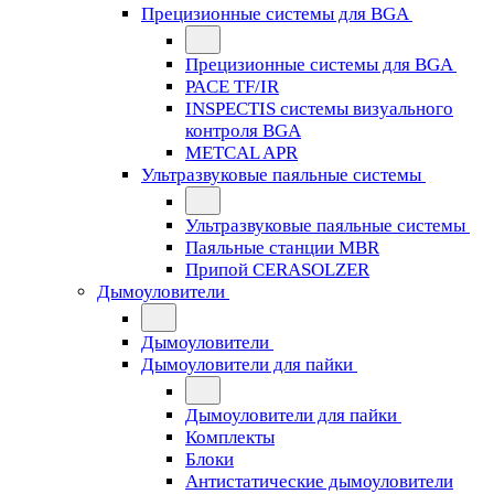
Прецизионные системы для BGA
Прецизионные системы для BGA
PACE TF/IR
INSPECTIS системы визуального
контроля BGA
METCAL APR
Ультразвуковые паяльные системы
Ультразвуковые паяльные системы
Паяльные станции MBR
Припой CERASOLZER
Дымоуловители
Дымоуловители
Дымоуловители для пайки
Дымоуловители для пайки
Комплекты
Блоки
Антистатические дымоуловители