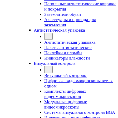
Напольные антистатические коврики
и покрытия
Заземлители обуви
Аксессуары и провода для
заземления
Антистатическая упаковка
Антистатическая упаковка
Пакеты антистатические
Наклейки и пломбы
Индикаторы влажности
Визуальный контроль
Визуальный контроль
Цифровые видеомикроскопы все-в-
одном
Комплекты цифровых
видеомикроскопов
Модульные цифровые
видеомикроскопы
Cистемы визуального контроля BGA
Инвертированные цифровые