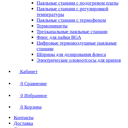
Паяльные станции с подогревом платы
Паяльные станции с регулировкой
температуры
Паяльные станции с термофеном
Термопинцеты
Трехканальные паяльные станции
Флюс для пайки BGA
Цифровые термовоздушные паяльные
станции
Шприцы для дозирования флюса
Электрические оловоотсосы для припоя
Кабинет
0
Сравнение
0
Избранное
0
Корзина
Контакты
Доставка