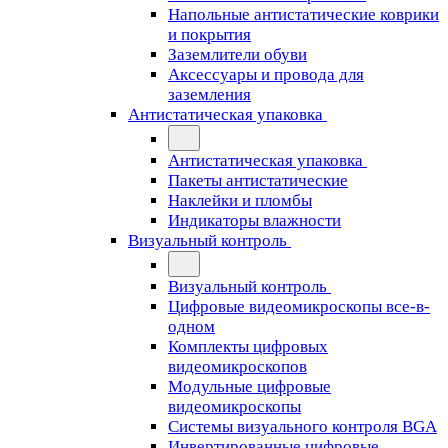
Напольные антистатические коврики
и покрытия
Заземлители обуви
Аксессуары и провода для
заземления
Антистатическая упаковка
Антистатическая упаковка
Пакеты антистатические
Наклейки и пломбы
Индикаторы влажности
Визуальный контроль
Визуальный контроль
Цифровые видеомикроскопы все-в-
одном
Комплекты цифровых
видеомикроскопов
Модульные цифровые
видеомикроскопы
Cистемы визуального контроля BGA
Инвертированные цифровые