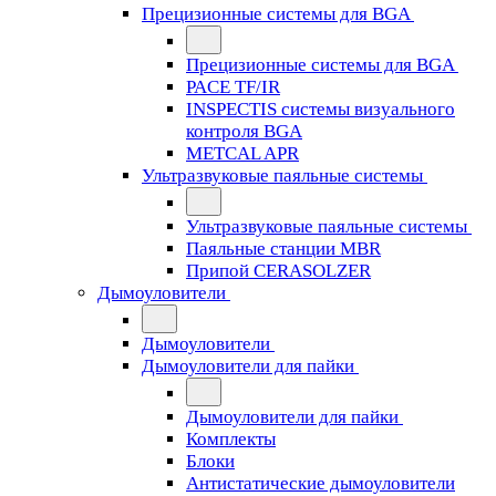
Прецизионные системы для BGA
Прецизионные системы для BGA
PACE TF/IR
INSPECTIS системы визуального
контроля BGA
METCAL APR
Ультразвуковые паяльные системы
Ультразвуковые паяльные системы
Паяльные станции MBR
Припой CERASOLZER
Дымоуловители
Дымоуловители
Дымоуловители для пайки
Дымоуловители для пайки
Комплекты
Блоки
Антистатические дымоуловители