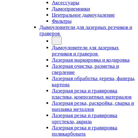
Аксессуары
Дымоприемники
Центральное дымоудаление
Фильтры
Дымоуловители для лазерных резчиков и
граверов
Дымоуловители для лазерных
резчиков и граверов
Лазерная маркировка и кодировка
Лазерная очистка, разметка и
сверление
Лазерная обработка дерева, фанеры,
картона
Лазерная резка и гравировка
пластика, композитных материалов
Лазерная резка, раскройка, сварка и
наплавка металлов
Лазерная резка и гравировка
оргстекла, акрила
Лазерная резка и гравировка
поликарбоната