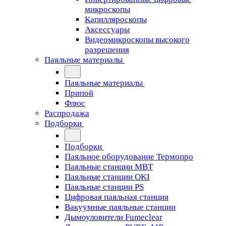
микроскопы
Капилляроскопы
Аксессуары
Видеомикроскопы высокого
разрешения
Паяльные материалы
Паяльные материалы
Припой
Флюс
Распродажа
Подборки
Подборки
Паяльное оборудование Термопро
Паяльные станции MBT
Паяльные станции OKI
Паяльные станции PS
Цифровая паяльная станция
Вакуумные паяльные станции
Дымоуловители Fumeclear