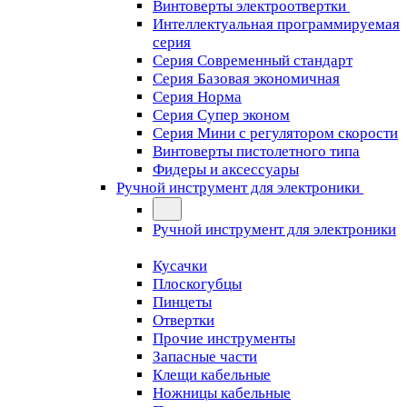
Винтоверты электроотвертки
Интеллектуальная программируемая
серия
Серия Современный стандарт
Серия Базовая экономичная
Серия Норма
Серия Cупер эконом
Серия Мини с регулятором скорости
Винтоверты пистолетного типа
Фидеры и аксессуары
Ручной инструмент для электроники
Ручной инструмент для электроники
Кусачки
Плоскогубцы
Пинцеты
Отвертки
Прочие инструменты
Запасные части
Клещи кабельные
Ножницы кабельные