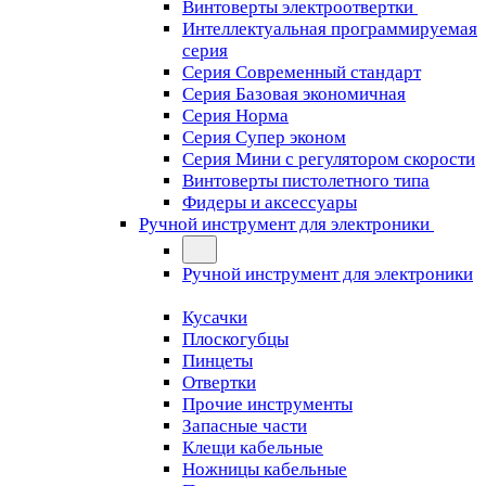
Винтоверты электроотвертки
Интеллектуальная программируемая
серия
Серия Современный стандарт
Серия Базовая экономичная
Серия Норма
Серия Cупер эконом
Серия Мини с регулятором скорости
Винтоверты пистолетного типа
Фидеры и аксессуары
Ручной инструмент для электроники
Ручной инструмент для электроники
Кусачки
Плоскогубцы
Пинцеты
Отвертки
Прочие инструменты
Запасные части
Клещи кабельные
Ножницы кабельные