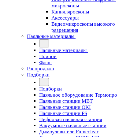
микроскопы
Капилляроскопы
Аксессуары
Видеомикроскопы высокого
разрешения
Паяльные материалы
Паяльные материалы
Припой
Флюс
Распродажа
Подборки
Подборки
Паяльное оборудование Термопро
Паяльные станции MBT
Паяльные станции OKI
Паяльные станции PS
Цифровая паяльная станция
Вакуумные паяльные станции
Дымоуловители Fumeclear