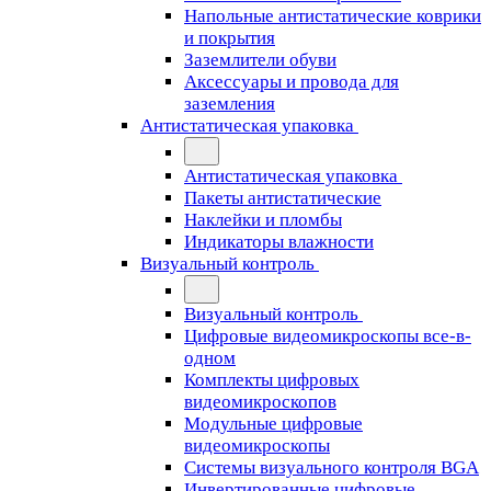
Напольные антистатические коврики
и покрытия
Заземлители обуви
Аксессуары и провода для
заземления
Антистатическая упаковка
Антистатическая упаковка
Пакеты антистатические
Наклейки и пломбы
Индикаторы влажности
Визуальный контроль
Визуальный контроль
Цифровые видеомикроскопы все-в-
одном
Комплекты цифровых
видеомикроскопов
Модульные цифровые
видеомикроскопы
Cистемы визуального контроля BGA
Инвертированные цифровые