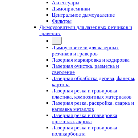
Аксессуары
Дымоприемники
Центральное дымоудаление
Фильтры
Дымоуловители для лазерных резчиков и
граверов
Дымоуловители для лазерных
резчиков и граверов
Лазерная маркировка и кодировка
Лазерная очистка, разметка и
сверление
Лазерная обработка дерева, фанеры,
картона
Лазерная резка и гравировка
пластика, композитных материалов
Лазерная резка, раскройка, сварка и
наплавка металлов
Лазерная резка и гравировка
оргстекла, акрила
Лазерная резка и гравировка
поликарбоната