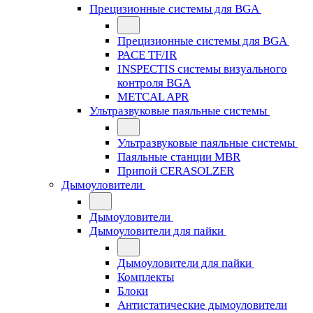
Прецизионные системы для BGA
Прецизионные системы для BGA
PACE TF/IR
INSPECTIS системы визуального
контроля BGA
METCAL APR
Ультразвуковые паяльные системы
Ультразвуковые паяльные системы
Паяльные станции MBR
Припой CERASOLZER
Дымоуловители
Дымоуловители
Дымоуловители для пайки
Дымоуловители для пайки
Комплекты
Блоки
Антистатические дымоуловители