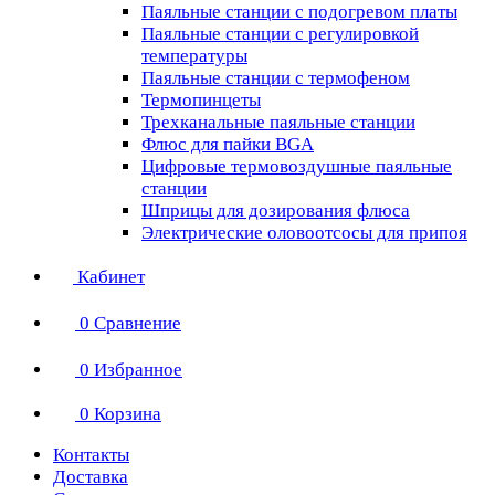
Паяльные станции с подогревом платы
Паяльные станции с регулировкой
температуры
Паяльные станции с термофеном
Термопинцеты
Трехканальные паяльные станции
Флюс для пайки BGA
Цифровые термовоздушные паяльные
станции
Шприцы для дозирования флюса
Электрические оловоотсосы для припоя
Кабинет
0
Сравнение
0
Избранное
0
Корзина
Контакты
Доставка