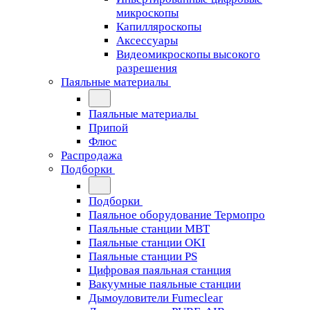
микроскопы
Капилляроскопы
Аксессуары
Видеомикроскопы высокого
разрешения
Паяльные материалы
Паяльные материалы
Припой
Флюс
Распродажа
Подборки
Подборки
Паяльное оборудование Термопро
Паяльные станции MBT
Паяльные станции OKI
Паяльные станции PS
Цифровая паяльная станция
Вакуумные паяльные станции
Дымоуловители Fumeclear