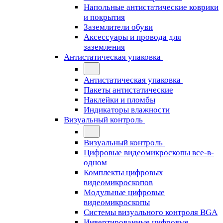
Напольные антистатические коврики
и покрытия
Заземлители обуви
Аксессуары и провода для
заземления
Антистатическая упаковка
Антистатическая упаковка
Пакеты антистатические
Наклейки и пломбы
Индикаторы влажности
Визуальный контроль
Визуальный контроль
Цифровые видеомикроскопы все-в-
одном
Комплекты цифровых
видеомикроскопов
Модульные цифровые
видеомикроскопы
Cистемы визуального контроля BGA
Инвертированные цифровые