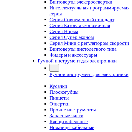
Винтоверты электроотвертки
Интеллектуальная программируемая
серия
Серия Современный стандарт
Серия Базовая экономичная
Серия Норма
Серия Cупер эконом
Серия Мини с регулятором скорости
Винтоверты пистолетного типа
Фидеры и аксессуары
Ручной инструмент для электроники
Ручной инструмент для электроники
Кусачки
Плоскогубцы
Пинцеты
Отвертки
Прочие инструменты
Запасные части
Клещи кабельные
Ножницы кабельные