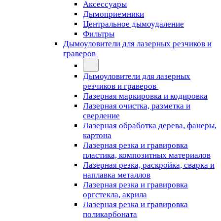
Аксессуары
Дымоприемники
Центральное дымоудаление
Фильтры
Дымоуловители для лазерных резчиков и
граверов
Дымоуловители для лазерных
резчиков и граверов
Лазерная маркировка и кодировка
Лазерная очистка, разметка и
сверление
Лазерная обработка дерева, фанеры,
картона
Лазерная резка и гравировка
пластика, композитных материалов
Лазерная резка, раскройка, сварка и
наплавка металлов
Лазерная резка и гравировка
оргстекла, акрила
Лазерная резка и гравировка
поликарбоната