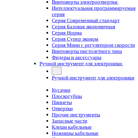
Винтоверты электроотвертки
Интеллектуальная программируемая
серия
Серия Современный стандарт
Серия Базовая экономичная
Серия Норма
Серия Cупер эконом
Серия Мини с регулятором скорости
Винтоверты пистолетного типа
Фидеры и аксессуары
Ручной инструмент для электроники
Ручной инструмент для электроники
Кусачки
Плоскогубцы
Пинцеты
Отвертки
Прочие инструменты
Запасные части
Клещи кабельные
Ножницы кабельные