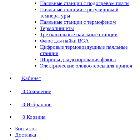
Паяльные станции с подогревом платы
Паяльные станции с регулировкой
температуры
Паяльные станции с термофеном
Термопинцеты
Трехканальные паяльные станции
Флюс для пайки BGA
Цифровые термовоздушные паяльные
станции
Шприцы для дозирования флюса
Электрические оловоотсосы для припоя
Кабинет
0
Сравнение
0
Избранное
0
Корзина
Контакты
Доставка