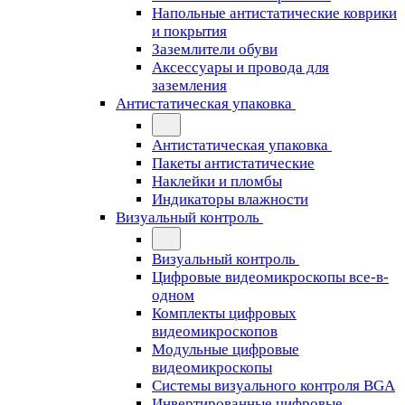
Напольные антистатические коврики
и покрытия
Заземлители обуви
Аксессуары и провода для
заземления
Антистатическая упаковка
Антистатическая упаковка
Пакеты антистатические
Наклейки и пломбы
Индикаторы влажности
Визуальный контроль
Визуальный контроль
Цифровые видеомикроскопы все-в-
одном
Комплекты цифровых
видеомикроскопов
Модульные цифровые
видеомикроскопы
Cистемы визуального контроля BGA
Инвертированные цифровые