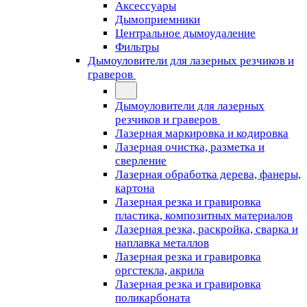
Аксессуары
Дымоприемники
Центральное дымоудаление
Фильтры
Дымоуловители для лазерных резчиков и
граверов
Дымоуловители для лазерных
резчиков и граверов
Лазерная маркировка и кодировка
Лазерная очистка, разметка и
сверление
Лазерная обработка дерева, фанеры,
картона
Лазерная резка и гравировка
пластика, композитных материалов
Лазерная резка, раскройка, сварка и
наплавка металлов
Лазерная резка и гравировка
оргстекла, акрила
Лазерная резка и гравировка
поликарбоната