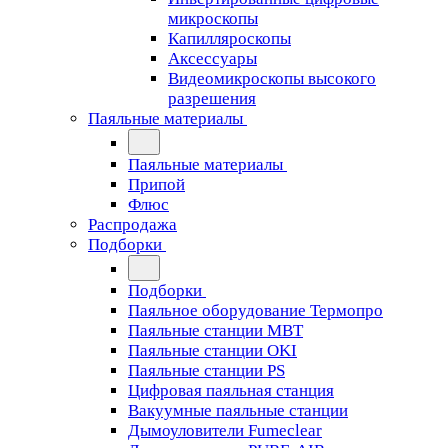
микроскопы
Капилляроскопы
Аксессуары
Видеомикроскопы высокого
разрешения
Паяльные материалы
Паяльные материалы
Припой
Флюс
Распродажа
Подборки
Подборки
Паяльное оборудование Термопро
Паяльные станции MBT
Паяльные станции OKI
Паяльные станции PS
Цифровая паяльная станция
Вакуумные паяльные станции
Дымоуловители Fumeclear