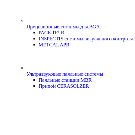
Прецизионные системы для BGA
PACE TF/IR
INSPECTIS системы визуального контроля
METCAL APR
Ультразвуковые паяльные системы
Паяльные станции MBR
Припой CERASOLZER