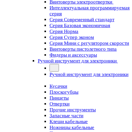
Винтоверты электроотвертки
Интеллектуальная программируемая
серия
Серия Современный стандарт
Серия Базовая экономичная
Серия Норма
Серия Cупер эконом
Серия Мини с регулятором скорости
Винтоверты пистолетного типа
Фидеры и аксессуары
Ручной инструмент для электроники
Ручной инструмент для электроники
Кусачки
Плоскогубцы
Пинцеты
Отвертки
Прочие инструменты
Запасные части
Клещи кабельные
Ножницы кабельные