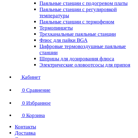
Паяльные станции с подогревом платы
Паяльные станции с регулировкой
температуры
Паяльные станции с термофеном
Термопинцеты
Трехканальные паяльные станции
Флюс для пайки BGA
Цифровые термовоздушные паяльные
станции
Шприцы для дозирования флюса
Электрические оловоотсосы для припоя
Кабинет
0
Сравнение
0
Избранное
0
Корзина
Контакты
Доставка