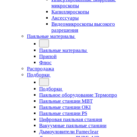
микроскопы
Капилляроскопы
Аксессуары
Видеомикроскопы высокого
разрешения
Паяльные материалы
Паяльные материалы
Припой
Флюс
Распродажа
Подборки
Подборки
Паяльное оборудование Термопро
Паяльные станции MBT
Паяльные станции OKI
Паяльные станции PS
Цифровая паяльная станция
Вакуумные паяльные станции
Дымоуловители Fumeclear