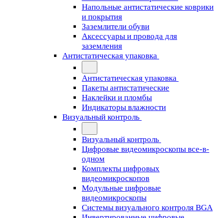
Напольные антистатические коврики
и покрытия
Заземлители обуви
Аксессуары и провода для
заземления
Антистатическая упаковка
Антистатическая упаковка
Пакеты антистатические
Наклейки и пломбы
Индикаторы влажности
Визуальный контроль
Визуальный контроль
Цифровые видеомикроскопы все-в-
одном
Комплекты цифровых
видеомикроскопов
Модульные цифровые
видеомикроскопы
Cистемы визуального контроля BGA
Инвертированные цифровые