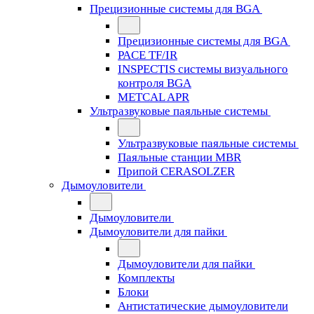
Прецизионные системы для BGA
Прецизионные системы для BGA
PACE TF/IR
INSPECTIS системы визуального
контроля BGA
METCAL APR
Ультразвуковые паяльные системы
Ультразвуковые паяльные системы
Паяльные станции MBR
Припой CERASOLZER
Дымоуловители
Дымоуловители
Дымоуловители для пайки
Дымоуловители для пайки
Комплекты
Блоки
Антистатические дымоуловители