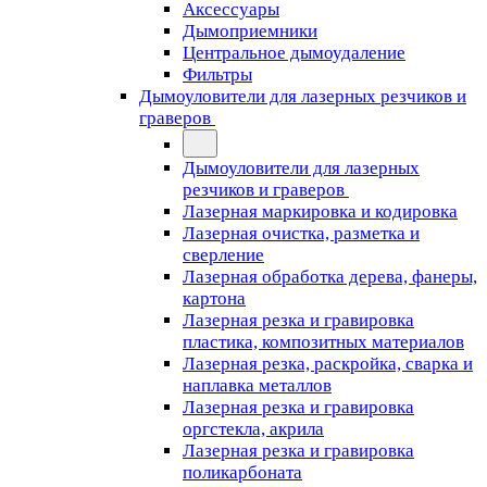
Аксессуары
Дымоприемники
Центральное дымоудаление
Фильтры
Дымоуловители для лазерных резчиков и
граверов
Дымоуловители для лазерных
резчиков и граверов
Лазерная маркировка и кодировка
Лазерная очистка, разметка и
сверление
Лазерная обработка дерева, фанеры,
картона
Лазерная резка и гравировка
пластика, композитных материалов
Лазерная резка, раскройка, сварка и
наплавка металлов
Лазерная резка и гравировка
оргстекла, акрила
Лазерная резка и гравировка
поликарбоната